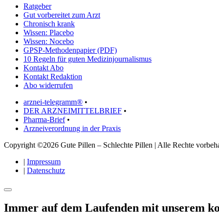
Ratgeber
Gut vorbereitet zum Arzt
Chronisch krank
Wissen: Placebo
Wissen: Nocebo
GPSP-Methodenpapier (PDF)
10 Regeln für guten Medizinjournalismus
Kontakt Abo
Kontakt Redaktion
Abo widerrufen
arznei-telegramm®
•
DER ARZNEIMITTELBRIEF
•
Pharma-Brief
•
Arzneiverordnung in der Praxis
Copyright ©2026 Gute Pillen – Schlechte Pillen | Alle Rechte vorbeha
|
Impressum
|
Datenschutz
Immer auf dem Laufenden mit unserem
ko