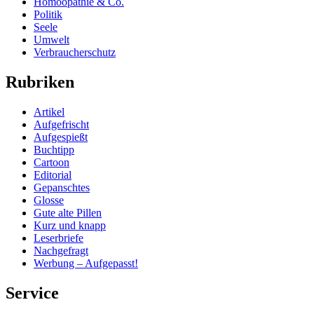
Homöopathie & Co.
Politik
Seele
Umwelt
Verbraucherschutz
Rubriken
Artikel
Aufgefrischt
Aufgespießt
Buchtipp
Cartoon
Editorial
Gepanschtes
Glosse
Gute alte Pillen
Kurz und knapp
Leserbriefe
Nachgefragt
Werbung – Aufgepasst!
Service