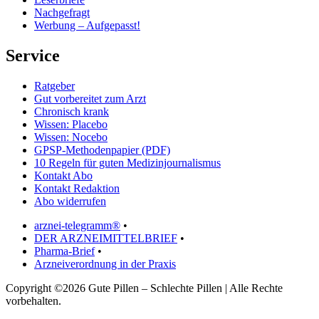
Nachgefragt
Werbung – Aufgepasst!
Service
Ratgeber
Gut vorbereitet zum Arzt
Chronisch krank
Wissen: Placebo
Wissen: Nocebo
GPSP-Methodenpapier (PDF)
10 Regeln für guten Medizinjournalismus
Kontakt Abo
Kontakt Redaktion
Abo widerrufen
arznei-telegramm®
•
DER ARZNEIMITTELBRIEF
•
Pharma-Brief
•
Arzneiverordnung in der Praxis
Copyright ©2026 Gute Pillen – Schlechte Pillen | Alle Rechte
vorbehalten.