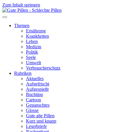
Zum Inhalt springen
Themen
Ernährung
Krankheiten
Leben
Medizin
Politik
Seele
Umwelt
Verbraucherschutz
Rubriken
Aktuelles
Aufgefrischt
Aufgespießt
Buchtipp
Cartoon
Gepanschtes
Glosse
Gute alte Pillen
Kurz und knapp
Leserbriefe
Nachgefragt