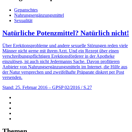
Gepanschtes
Nahrungsergänzungsmittel
Sexualität
Natürliche Potenzmittel? Natürlich nicht!
Über Erektionsprobleme und andere sexuelle Störungen reden viele
Männer nicht gerne mit ihrem Arzt. Und ein Rezept über einen
verschreibungspflichtigen Erektionsförderer in der Apotheke
einzulösen, ist auch nicht Jedermanns Sache. Davon profitieren
Anbieter von Nahrungsergänzungsmitteln im Internet, die Hilfe aus
der Natur versprechen und zweifelhafte Präparate diskret per Post
versenden.
Stand: 25. Februar 2016
– GPSP 02/2016 / S.27
Themen