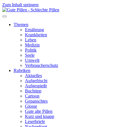
Zum Inhalt springen
Themen
Ernährung
Krankheiten
Leben
Medizin
Politik
Seele
Umwelt
Verbraucherschutz
Rubriken
Aktuelles
Aufgefrischt
Aufgespießt
Buchtipp
Cartoon
Gepanschtes
Glosse
Gute alte Pillen
Kurz und knapp
Leserbriefe
Nachgefragt