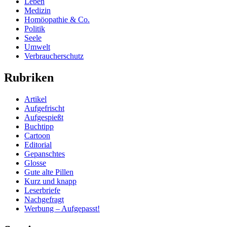
Leben
Medizin
Homöopathie & Co.
Politik
Seele
Umwelt
Verbraucherschutz
Rubriken
Artikel
Aufgefrischt
Aufgespießt
Buchtipp
Cartoon
Editorial
Gepanschtes
Glosse
Gute alte Pillen
Kurz und knapp
Leserbriefe
Nachgefragt
Werbung – Aufgepasst!