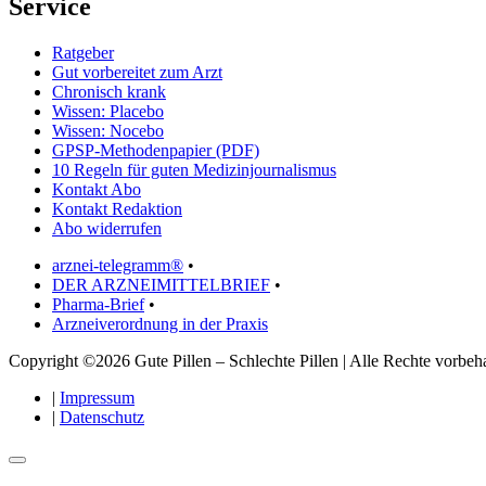
Service
Ratgeber
Gut vorbereitet zum Arzt
Chronisch krank
Wissen: Placebo
Wissen: Nocebo
GPSP-Methodenpapier (PDF)
10 Regeln für guten Medizinjournalismus
Kontakt Abo
Kontakt Redaktion
Abo widerrufen
arznei-telegramm®
•
DER ARZNEIMITTELBRIEF
•
Pharma-Brief
•
Arzneiverordnung in der Praxis
Copyright ©2026 Gute Pillen – Schlechte Pillen | Alle Rechte vorbeha
|
Impressum
|
Datenschutz