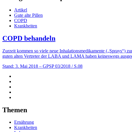
Artikel
Gute alte Pillen
COPD
Krankheiten
COPD behandeln
Zurzeit kommen so viele neue Inhalationsmedikamente („Sprays“) zur
guten alten Vertreter der LABA und LAMA haben keineswegs ausgedie
Stand: 3. Mai 2018
– GPSP 03/2018 / S.08
Themen
Ernährung
Krankheiten