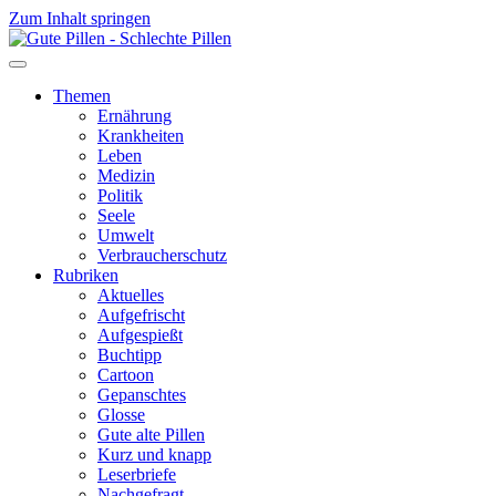
Zum Inhalt springen
Themen
Ernährung
Krankheiten
Leben
Medizin
Politik
Seele
Umwelt
Verbraucherschutz
Rubriken
Aktuelles
Aufgefrischt
Aufgespießt
Buchtipp
Cartoon
Gepanschtes
Glosse
Gute alte Pillen
Kurz und knapp
Leserbriefe
Nachgefragt