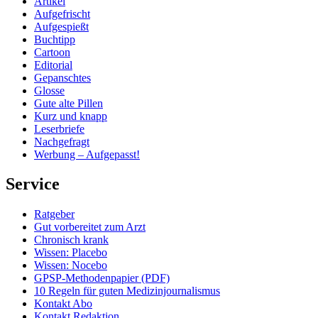
Artikel
Aufgefrischt
Aufgespießt
Buchtipp
Cartoon
Editorial
Gepanschtes
Glosse
Gute alte Pillen
Kurz und knapp
Leserbriefe
Nachgefragt
Werbung – Aufgepasst!
Service
Ratgeber
Gut vorbereitet zum Arzt
Chronisch krank
Wissen: Placebo
Wissen: Nocebo
GPSP-Methodenpapier (PDF)
10 Regeln für guten Medizinjournalismus
Kontakt Abo
Kontakt Redaktion