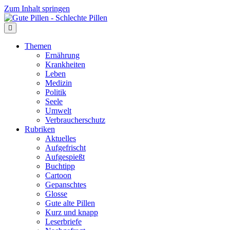
Zum Inhalt springen
Themen
Ernährung
Krankheiten
Leben
Medizin
Politik
Seele
Umwelt
Verbraucherschutz
Rubriken
Aktuelles
Aufgefrischt
Aufgespießt
Buchtipp
Cartoon
Gepanschtes
Glosse
Gute alte Pillen
Kurz und knapp
Leserbriefe