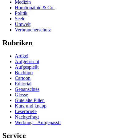
Medizin
Homöopathie & Co.
Politik
Seele
Umwelt
Verbraucherschutz
Rubriken
Artikel
Aufgefrischt
Aufgespießt
Buchtipp
Cartoon
Editorial
Gepanschtes
Glosse
Gute alte Pillen
Kurz und knapp
Leserbriefe
Nachgefragt
Werbung – Aufgepasst!
Service