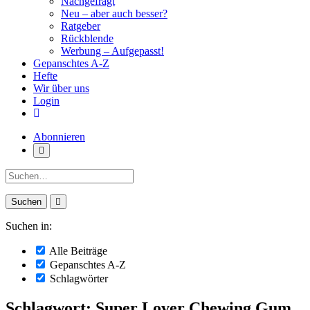
Nachgefragt
Neu – aber auch besser?
Ratgeber
Rückblende
Werbung – Aufgepasst!
Gepanschtes A-Z
Hefte
Wir über uns
Login
Abonnieren
Suche:
Suchen in:
Alle Beiträge
Gepanschtes A-Z
Schlagwörter
Schlagwort: Super Lover Chewing Gum