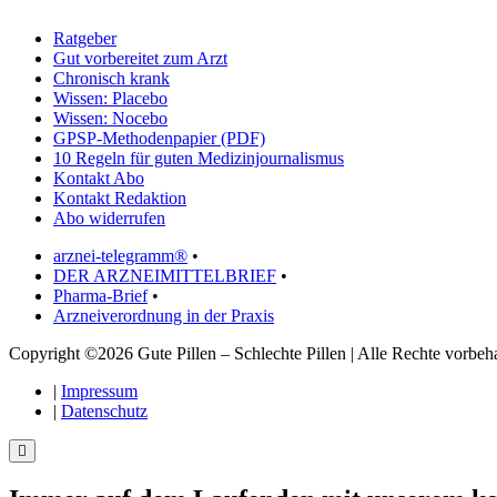
Ratgeber
Gut vorbereitet zum Arzt
Chronisch krank
Wissen: Placebo
Wissen: Nocebo
GPSP-Methodenpapier (PDF)
10 Regeln für guten Medizinjournalismus
Kontakt Abo
Kontakt Redaktion
Abo widerrufen
arznei-telegramm®
•
DER ARZNEIMITTELBRIEF
•
Pharma-Brief
•
Arzneiverordnung in der Praxis
Copyright ©2026 Gute Pillen – Schlechte Pillen | Alle Rechte vorbeha
|
Impressum
|
Datenschutz