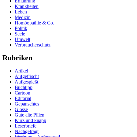
Ernährung
Krankheiten
Leben
Medizin
Homöopathie & Co.
Politik
Seele
Umwelt
Verbraucherschutz
Rubriken
Artikel
Aufgefrischt
Aufgespießt
Buchtipp
Cartoon
Editorial
Gepanschtes
Glosse
Gute alte Pillen
Kurz und knapp
Leserbriefe
Nachgefragt
Werbung – Aufgepasst!