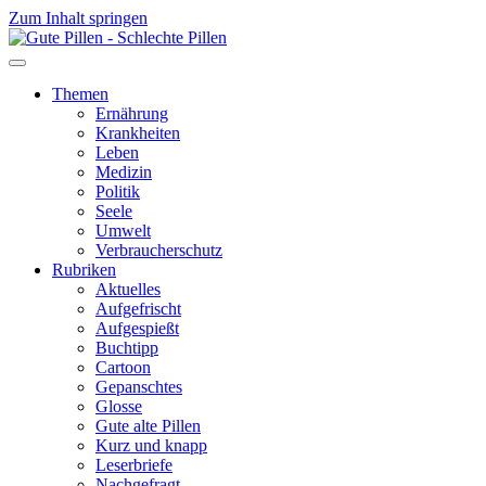
Zum Inhalt springen
Themen
Ernährung
Krankheiten
Leben
Medizin
Politik
Seele
Umwelt
Verbraucherschutz
Rubriken
Aktuelles
Aufgefrischt
Aufgespießt
Buchtipp
Cartoon
Gepanschtes
Glosse
Gute alte Pillen
Kurz und knapp
Leserbriefe
Nachgefragt