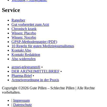
Service
Ratgeber
Gut vorbereitet zum Arzt
Chronisch krank
Wissen: Placebo
Wissen: Nocebo
GPSP-Methodenpapier (PDF)
10 Regeln für guten Medizinjournalismus
Kontakt Abo
Kontakt Redaktion
Abo widerrufen
arznei-telegramm®
•
DER ARZNEIMITTELBRIEF
•
Pharma-Brief
•
Arzneiverordnung in der Praxis
Copyright ©2026 Gute Pillen – Schlechte Pillen | Alle Rechte
vorbehalten.
|
Impressum
|
Datenschutz