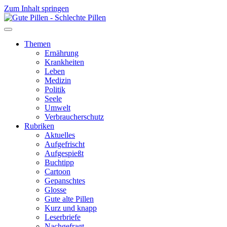
Zum Inhalt springen
Themen
Ernährung
Krankheiten
Leben
Medizin
Politik
Seele
Umwelt
Verbraucherschutz
Rubriken
Aktuelles
Aufgefrischt
Aufgespießt
Buchtipp
Cartoon
Gepanschtes
Glosse
Gute alte Pillen
Kurz und knapp
Leserbriefe
Nachgefragt