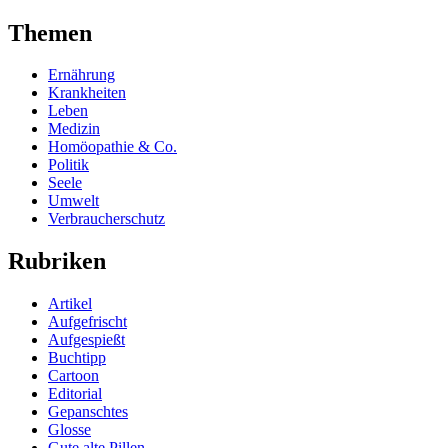
Themen
Ernährung
Krankheiten
Leben
Medizin
Homöopathie & Co.
Politik
Seele
Umwelt
Verbraucherschutz
Rubriken
Artikel
Aufgefrischt
Aufgespießt
Buchtipp
Cartoon
Editorial
Gepanschtes
Glosse
Gute alte Pillen