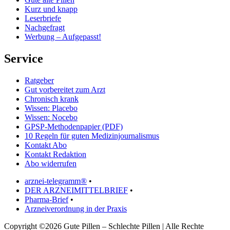
Kurz und knapp
Leserbriefe
Nachgefragt
Werbung – Aufgepasst!
Service
Ratgeber
Gut vorbereitet zum Arzt
Chronisch krank
Wissen: Placebo
Wissen: Nocebo
GPSP-Methodenpapier (PDF)
10 Regeln für guten Medizinjournalismus
Kontakt Abo
Kontakt Redaktion
Abo widerrufen
arznei-telegramm®
•
DER ARZNEIMITTELBRIEF
•
Pharma-Brief
•
Arzneiverordnung in der Praxis
Copyright ©2026 Gute Pillen – Schlechte Pillen | Alle Rechte