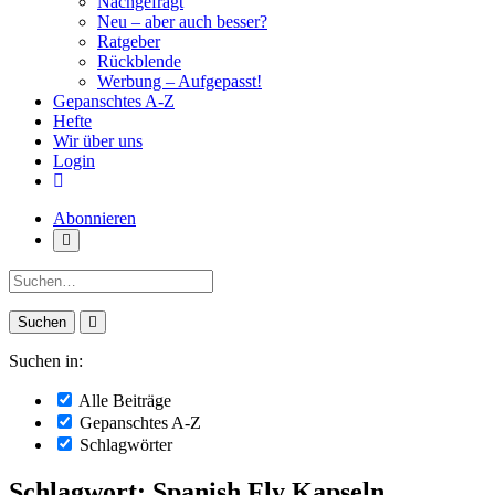
Nachgefragt
Neu – aber auch besser?
Ratgeber
Rückblende
Werbung – Aufgepasst!
Gepanschtes A-Z
Hefte
Wir über uns
Login
Abonnieren
Suche:
Suchen in:
Alle Beiträge
Gepanschtes A-Z
Schlagwörter
Schlagwort: Spanish Fly Kapseln