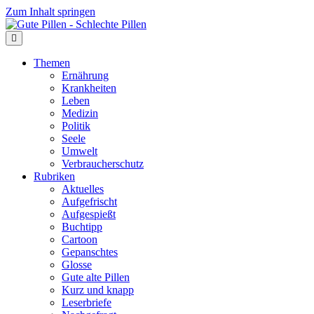
Zum Inhalt springen
Themen
Ernährung
Krankheiten
Leben
Medizin
Politik
Seele
Umwelt
Verbraucherschutz
Rubriken
Aktuelles
Aufgefrischt
Aufgespießt
Buchtipp
Cartoon
Gepanschtes
Glosse
Gute alte Pillen
Kurz und knapp
Leserbriefe