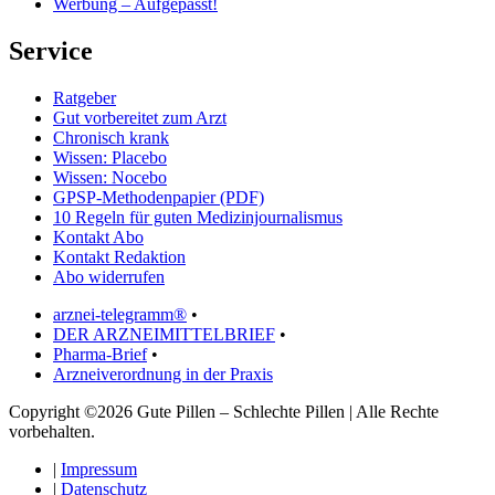
Werbung – Aufgepasst!
Service
Ratgeber
Gut vorbereitet zum Arzt
Chronisch krank
Wissen: Placebo
Wissen: Nocebo
GPSP-Methodenpapier (PDF)
10 Regeln für guten Medizinjournalismus
Kontakt Abo
Kontakt Redaktion
Abo widerrufen
arznei-telegramm®
•
DER ARZNEIMITTELBRIEF
•
Pharma-Brief
•
Arzneiverordnung in der Praxis
Copyright ©2026 Gute Pillen – Schlechte Pillen | Alle Rechte
vorbehalten.
|
Impressum
|
Datenschutz