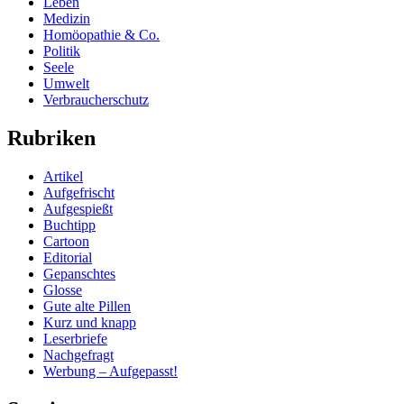
Leben
Medizin
Homöopathie & Co.
Politik
Seele
Umwelt
Verbraucherschutz
Rubriken
Artikel
Aufgefrischt
Aufgespießt
Buchtipp
Cartoon
Editorial
Gepanschtes
Glosse
Gute alte Pillen
Kurz und knapp
Leserbriefe
Nachgefragt
Werbung – Aufgepasst!