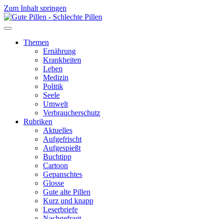
Zum Inhalt springen
Themen
Ernährung
Krankheiten
Leben
Medizin
Politik
Seele
Umwelt
Verbraucherschutz
Rubriken
Aktuelles
Aufgefrischt
Aufgespießt
Buchtipp
Cartoon
Gepanschtes
Glosse
Gute alte Pillen
Kurz und knapp
Leserbriefe
Nachgefragt