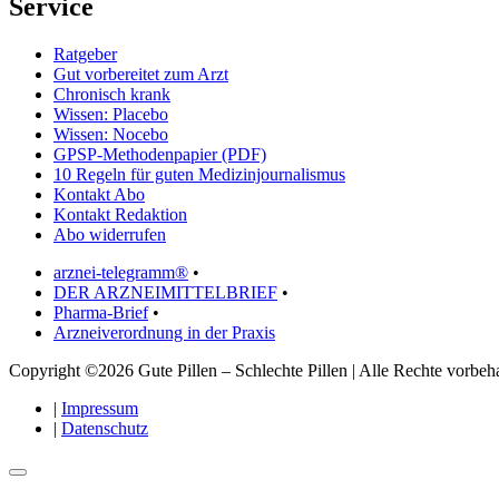
Service
Ratgeber
Gut vorbereitet zum Arzt
Chronisch krank
Wissen: Placebo
Wissen: Nocebo
GPSP-Methodenpapier (PDF)
10 Regeln für guten Medizinjournalismus
Kontakt Abo
Kontakt Redaktion
Abo widerrufen
arznei-telegramm®
•
DER ARZNEIMITTELBRIEF
•
Pharma-Brief
•
Arzneiverordnung in der Praxis
Copyright ©2026 Gute Pillen – Schlechte Pillen | Alle Rechte vorbeha
|
Impressum
|
Datenschutz