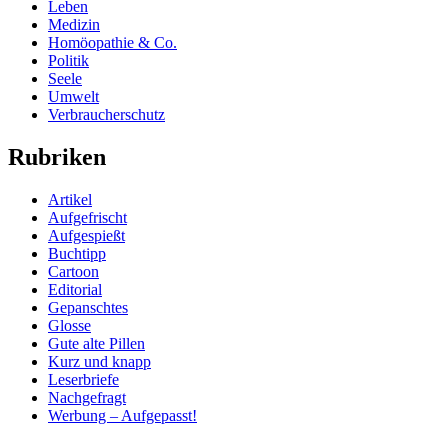
Leben
Medizin
Homöopathie & Co.
Politik
Seele
Umwelt
Verbraucherschutz
Rubriken
Artikel
Aufgefrischt
Aufgespießt
Buchtipp
Cartoon
Editorial
Gepanschtes
Glosse
Gute alte Pillen
Kurz und knapp
Leserbriefe
Nachgefragt
Werbung – Aufgepasst!