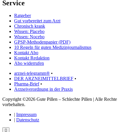
Service
Ratgeber
Gut vorbereitet zum Arzt
Chronisch krank
Wissen: Placebo
Wissen: Nocebo
GPSP-Methodenpapier (PDF)
10 Regeln für guten Medizinjournalismus
Kontakt Abo
Kontakt Redaktion
Abo widerrufen
arznei-telegramm®
•
DER ARZNEIMITTELBRIEF
•
Pharma-Brief
•
Arzneiverordnung in der Praxis
Copyright ©2026 Gute Pillen – Schlechte Pillen | Alle Rechte
vorbehalten.
|
Impressum
|
Datenschutz