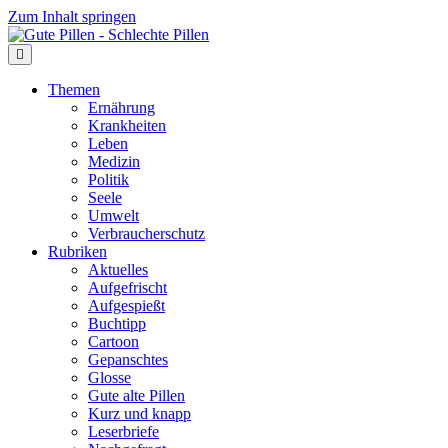
Zum Inhalt springen
Themen
Ernährung
Krankheiten
Leben
Medizin
Politik
Seele
Umwelt
Verbraucherschutz
Rubriken
Aktuelles
Aufgefrischt
Aufgespießt
Buchtipp
Cartoon
Gepanschtes
Glosse
Gute alte Pillen
Kurz und knapp
Leserbriefe