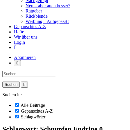
Nachgefragt
Neu – aber auch besser?
Ratgeber
Rückblende
Werbung – Aufgepasst!
Gepanschtes A-Z
Hefte
Wir über uns
Login
Abonnieren
Suche:
Suchen in:
Alle Beiträge
Gepanschtes A-Z
Schlagwörter
Schlagwort: Schnupfen Endrine 0