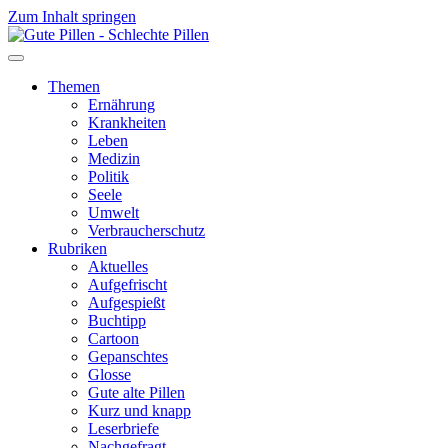
Zum Inhalt springen
Themen
Ernährung
Krankheiten
Leben
Medizin
Politik
Seele
Umwelt
Verbraucherschutz
Rubriken
Aktuelles
Aufgefrischt
Aufgespießt
Buchtipp
Cartoon
Gepanschtes
Glosse
Gute alte Pillen
Kurz und knapp
Leserbriefe
Nachgefragt