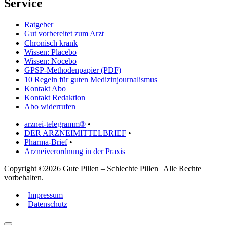
Service
Ratgeber
Gut vorbereitet zum Arzt
Chronisch krank
Wissen: Placebo
Wissen: Nocebo
GPSP-Methodenpapier (PDF)
10 Regeln für guten Medizinjournalismus
Kontakt Abo
Kontakt Redaktion
Abo widerrufen
arznei-telegramm®
•
DER ARZNEIMITTELBRIEF
•
Pharma-Brief
•
Arzneiverordnung in der Praxis
Copyright ©2026 Gute Pillen – Schlechte Pillen | Alle Rechte
vorbehalten.
|
Impressum
|
Datenschutz