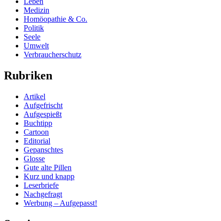
Leben
Medizin
Homöopathie & Co.
Politik
Seele
Umwelt
Verbraucherschutz
Rubriken
Artikel
Aufgefrischt
Aufgespießt
Buchtipp
Cartoon
Editorial
Gepanschtes
Glosse
Gute alte Pillen
Kurz und knapp
Leserbriefe
Nachgefragt
Werbung – Aufgepasst!