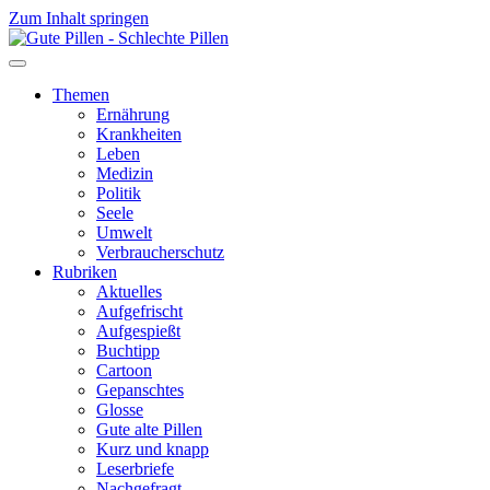
Zum Inhalt springen
Themen
Ernährung
Krankheiten
Leben
Medizin
Politik
Seele
Umwelt
Verbraucherschutz
Rubriken
Aktuelles
Aufgefrischt
Aufgespießt
Buchtipp
Cartoon
Gepanschtes
Glosse
Gute alte Pillen
Kurz und knapp
Leserbriefe
Nachgefragt