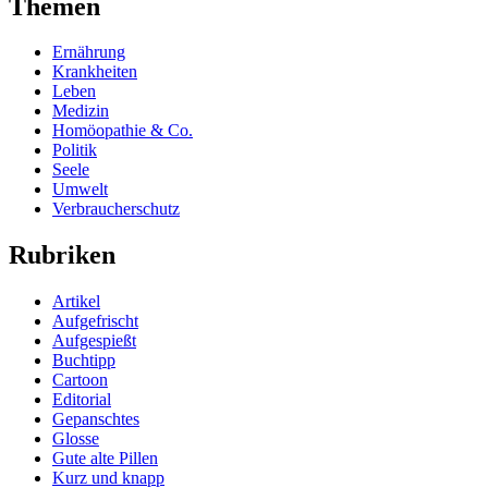
Themen
Ernährung
Krankheiten
Leben
Medizin
Homöopathie & Co.
Politik
Seele
Umwelt
Verbraucherschutz
Rubriken
Artikel
Aufgefrischt
Aufgespießt
Buchtipp
Cartoon
Editorial
Gepanschtes
Glosse
Gute alte Pillen
Kurz und knapp