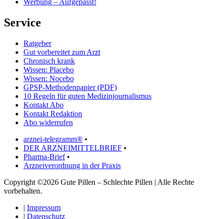
Werbung – Aufgepasst!
Service
Ratgeber
Gut vorbereitet zum Arzt
Chronisch krank
Wissen: Placebo
Wissen: Nocebo
GPSP-Methodenpapier (PDF)
10 Regeln für guten Medizinjournalismus
Kontakt Abo
Kontakt Redaktion
Abo widerrufen
arznei-telegramm®
•
DER ARZNEIMITTELBRIEF
•
Pharma-Brief
•
Arzneiverordnung in der Praxis
Copyright ©2026 Gute Pillen – Schlechte Pillen | Alle Rechte
vorbehalten.
|
Impressum
|
Datenschutz