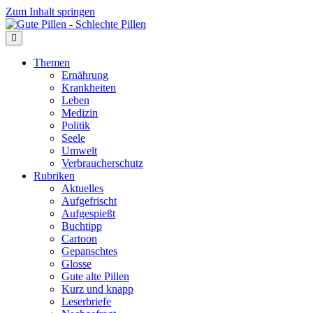
Zum Inhalt springen
Themen
Ernährung
Krankheiten
Leben
Medizin
Politik
Seele
Umwelt
Verbraucherschutz
Rubriken
Aktuelles
Aufgefrischt
Aufgespießt
Buchtipp
Cartoon
Gepanschtes
Glosse
Gute alte Pillen
Kurz und knapp
Leserbriefe