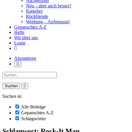
Nachgefragt
Neu – aber auch besser?
Ratgeber
Rückblende
Werbung – Aufgepasst!
Gepanschtes A-Z
Hefte
Wir über uns
Login
Abonnieren
Suche:
Suchen in:
Alle Beiträge
Gepanschtes A-Z
Schlagwörter
Schlagwort: Rock-It Man