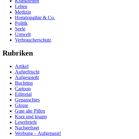
Krankheiten
Leben
Medizin
Homöopathie & Co.
Politik
Seele
Umwelt
Verbraucherschutz
Rubriken
Artikel
Aufgefrischt
Aufgespießt
Buchtipp
Cartoon
Editorial
Gepanschtes
Glosse
Gute alte Pillen
Kurz und knapp
Leserbriefe
Nachgefragt
Werbung – Aufgepasst!