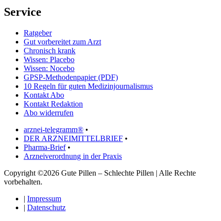
Service
Ratgeber
Gut vorbereitet zum Arzt
Chronisch krank
Wissen: Placebo
Wissen: Nocebo
GPSP-Methodenpapier (PDF)
10 Regeln für guten Medizinjournalismus
Kontakt Abo
Kontakt Redaktion
Abo widerrufen
arznei-telegramm®
•
DER ARZNEIMITTELBRIEF
•
Pharma-Brief
•
Arzneiverordnung in der Praxis
Copyright ©2026 Gute Pillen – Schlechte Pillen | Alle Rechte
vorbehalten.
|
Impressum
|
Datenschutz