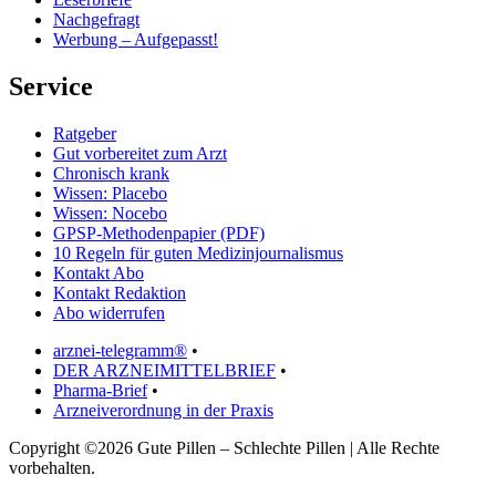
Nachgefragt
Werbung – Aufgepasst!
Service
Ratgeber
Gut vorbereitet zum Arzt
Chronisch krank
Wissen: Placebo
Wissen: Nocebo
GPSP-Methodenpapier (PDF)
10 Regeln für guten Medizinjournalismus
Kontakt Abo
Kontakt Redaktion
Abo widerrufen
arznei-telegramm®
•
DER ARZNEIMITTELBRIEF
•
Pharma-Brief
•
Arzneiverordnung in der Praxis
Copyright ©2026 Gute Pillen – Schlechte Pillen | Alle Rechte
vorbehalten.