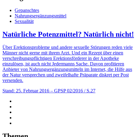
Gepanschtes
Nahrungsergänzungsmittel
Sexualität
Natürliche Potenzmittel? Natürlich nicht!
Über Erektionsprobleme und andere sexuelle Störungen reden viele
Männer nicht gerne mit ihrem Arzt. Und ein Rezept über einen
verschreibungspflichtigen Erektionsförderer in der Apotheke
einzulösen, ist auch nicht Jedermanns Sache. Davon profitieren
Anbieter von Nahrungsergänzungsmitteln im Internet, die Hilfe aus
der Natur versprechen und zweifelhafte Präparate diskret per Post
versenden.
Stand: 25. Februar 2016
– GPSP 02/2016 / S.27
Themen