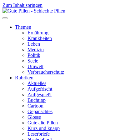
Zum Inhalt springen
Themen
Ernährung
Krankheiten
Leben
Medizin
Politik
Seele
Umwelt
Verbraucherschutz
Rubriken
Aktuelles
Aufgefrischt
Aufgespießt
Buchtipp
Cartoon
Gepanschtes
Glosse
Gute alte Pillen
Kurz und knapp
Leserbriefe
Nachgefragt