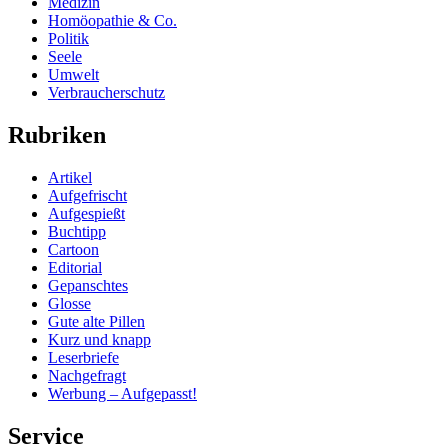
Medizin
Homöopathie & Co.
Politik
Seele
Umwelt
Verbraucherschutz
Rubriken
Artikel
Aufgefrischt
Aufgespießt
Buchtipp
Cartoon
Editorial
Gepanschtes
Glosse
Gute alte Pillen
Kurz und knapp
Leserbriefe
Nachgefragt
Werbung – Aufgepasst!
Service