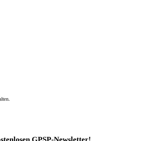
lten.
stenlosen GPSP-Newsletter
!