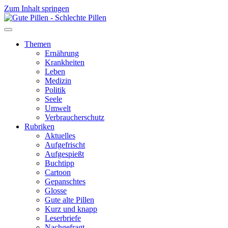
Zum Inhalt springen
Themen
Ernährung
Krankheiten
Leben
Medizin
Politik
Seele
Umwelt
Verbraucherschutz
Rubriken
Aktuelles
Aufgefrischt
Aufgespießt
Buchtipp
Cartoon
Gepanschtes
Glosse
Gute alte Pillen
Kurz und knapp
Leserbriefe
Nachgefragt