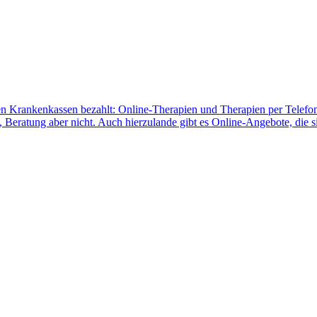
den Krankenkassen bezahlt: Online-Therapien und Therapien per Telef
n, Beratung aber nicht. Auch hierzulande gibt es Online-Angebote, die