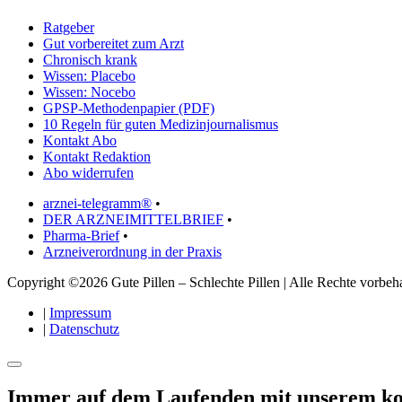
Ratgeber
Gut vorbereitet zum Arzt
Chronisch krank
Wissen: Placebo
Wissen: Nocebo
GPSP-Methodenpapier (PDF)
10 Regeln für guten Medizinjournalismus
Kontakt Abo
Kontakt Redaktion
Abo widerrufen
arznei-telegramm®
•
DER ARZNEIMITTELBRIEF
•
Pharma-Brief
•
Arzneiverordnung in der Praxis
Copyright ©2026 Gute Pillen – Schlechte Pillen | Alle Rechte vorbeha
|
Impressum
|
Datenschutz
Immer auf dem Laufenden mit unserem
ko