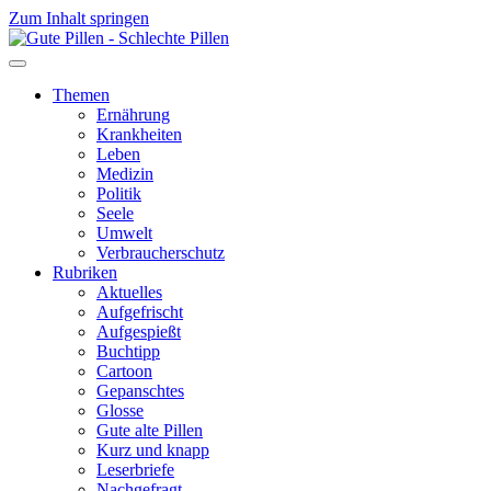
Zum Inhalt springen
Themen
Ernährung
Krankheiten
Leben
Medizin
Politik
Seele
Umwelt
Verbraucherschutz
Rubriken
Aktuelles
Aufgefrischt
Aufgespießt
Buchtipp
Cartoon
Gepanschtes
Glosse
Gute alte Pillen
Kurz und knapp
Leserbriefe
Nachgefragt