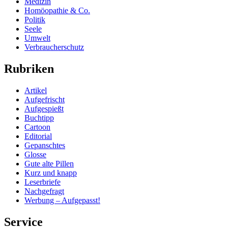
Medizin
Homöopathie & Co.
Politik
Seele
Umwelt
Verbraucherschutz
Rubriken
Artikel
Aufgefrischt
Aufgespießt
Buchtipp
Cartoon
Editorial
Gepanschtes
Glosse
Gute alte Pillen
Kurz und knapp
Leserbriefe
Nachgefragt
Werbung – Aufgepasst!
Service