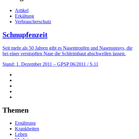
Artikel
Erkältung
Verbraucherschutz
Schnupfenzeit
Seit mehr als 50 Jahren gibt es Nasentropfen und Nasensprays, die
bei einer verstopften Nase die Schleimhaut abschwellen lassen.
Stand: 1. Dezember 2011
– GPSP 06/2011 / S.11
Themen
Ernährung
Krankheiten
Leben