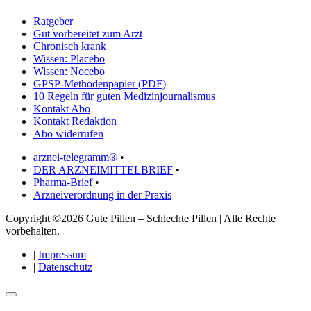
Ratgeber
Gut vorbereitet zum Arzt
Chronisch krank
Wissen: Placebo
Wissen: Nocebo
GPSP-Methodenpapier (PDF)
10 Regeln für guten Medizinjournalismus
Kontakt Abo
Kontakt Redaktion
Abo widerrufen
arznei-telegramm®
•
DER ARZNEIMITTELBRIEF
•
Pharma-Brief
•
Arzneiverordnung in der Praxis
Copyright ©2026 Gute Pillen – Schlechte Pillen | Alle Rechte
vorbehalten.
|
Impressum
|
Datenschutz