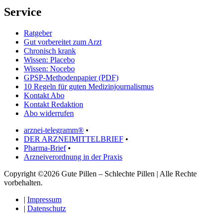
Service
Ratgeber
Gut vorbereitet zum Arzt
Chronisch krank
Wissen: Placebo
Wissen: Nocebo
GPSP-Methodenpapier (PDF)
10 Regeln für guten Medizinjournalismus
Kontakt Abo
Kontakt Redaktion
Abo widerrufen
arznei-telegramm®
•
DER ARZNEIMITTELBRIEF
•
Pharma-Brief
•
Arzneiverordnung in der Praxis
Copyright ©2026 Gute Pillen – Schlechte Pillen | Alle Rechte
vorbehalten.
|
Impressum
|
Datenschutz