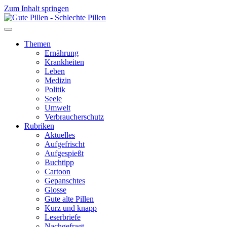
Zum Inhalt springen
Themen
Ernährung
Krankheiten
Leben
Medizin
Politik
Seele
Umwelt
Verbraucherschutz
Rubriken
Aktuelles
Aufgefrischt
Aufgespießt
Buchtipp
Cartoon
Gepanschtes
Glosse
Gute alte Pillen
Kurz und knapp
Leserbriefe
Nachgefragt