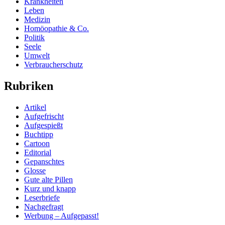
Krankheiten
Leben
Medizin
Homöopathie & Co.
Politik
Seele
Umwelt
Verbraucherschutz
Rubriken
Artikel
Aufgefrischt
Aufgespießt
Buchtipp
Cartoon
Editorial
Gepanschtes
Glosse
Gute alte Pillen
Kurz und knapp
Leserbriefe
Nachgefragt
Werbung – Aufgepasst!