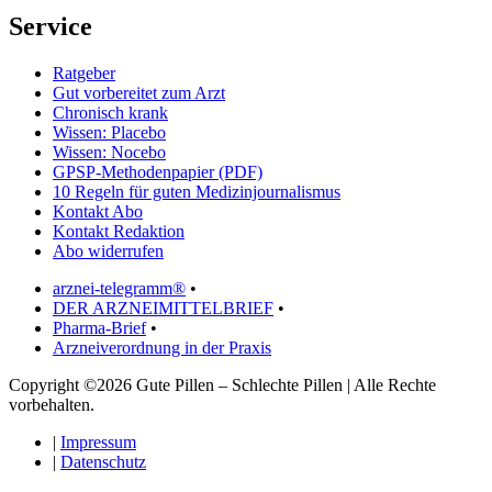
Service
Ratgeber
Gut vorbereitet zum Arzt
Chronisch krank
Wissen: Placebo
Wissen: Nocebo
GPSP-Methodenpapier (PDF)
10 Regeln für guten Medizinjournalismus
Kontakt Abo
Kontakt Redaktion
Abo widerrufen
arznei-telegramm®
•
DER ARZNEIMITTELBRIEF
•
Pharma-Brief
•
Arzneiverordnung in der Praxis
Copyright ©2026 Gute Pillen – Schlechte Pillen | Alle Rechte
vorbehalten.
|
Impressum
|
Datenschutz