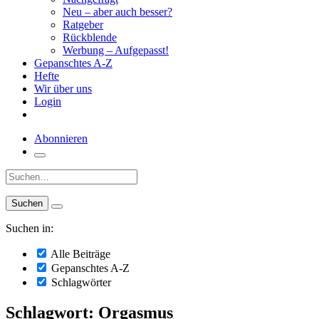
Neu – aber auch besser?
Ratgeber
Rückblende
Werbung – Aufgepasst!
Gepanschtes A-Z
Hefte
Wir über uns
Login
Abonnieren
Suche:
Suchen in:
Alle Beiträge
Gepanschtes A-Z
Schlagwörter
Schlagwort: Orgasmus