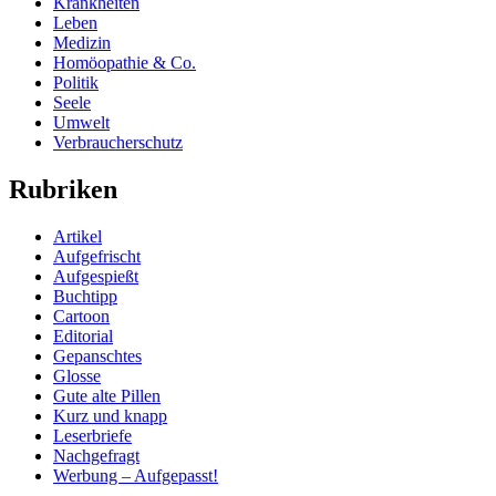
Krankheiten
Leben
Medizin
Homöopathie & Co.
Politik
Seele
Umwelt
Verbraucherschutz
Rubriken
Artikel
Aufgefrischt
Aufgespießt
Buchtipp
Cartoon
Editorial
Gepanschtes
Glosse
Gute alte Pillen
Kurz und knapp
Leserbriefe
Nachgefragt
Werbung – Aufgepasst!