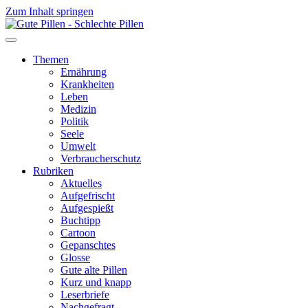
Zum Inhalt springen
Themen
Ernährung
Krankheiten
Leben
Medizin
Politik
Seele
Umwelt
Verbraucherschutz
Rubriken
Aktuelles
Aufgefrischt
Aufgespießt
Buchtipp
Cartoon
Gepanschtes
Glosse
Gute alte Pillen
Kurz und knapp
Leserbriefe
Nachgefragt