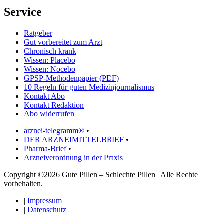
Service
Ratgeber
Gut vorbereitet zum Arzt
Chronisch krank
Wissen: Placebo
Wissen: Nocebo
GPSP-Methodenpapier (PDF)
10 Regeln für guten Medizinjournalismus
Kontakt Abo
Kontakt Redaktion
Abo widerrufen
arznei-telegramm®
•
DER ARZNEIMITTELBRIEF
•
Pharma-Brief
•
Arzneiverordnung in der Praxis
Copyright ©2026 Gute Pillen – Schlechte Pillen | Alle Rechte
vorbehalten.
|
Impressum
|
Datenschutz