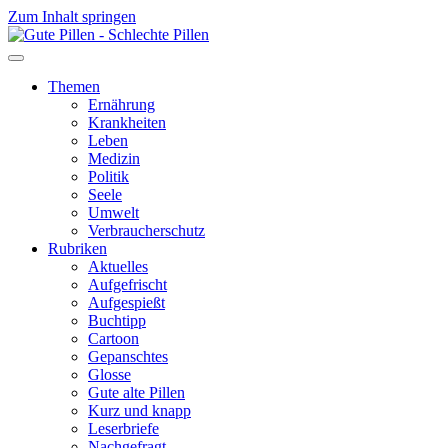
Zum Inhalt springen
Themen
Ernährung
Krankheiten
Leben
Medizin
Politik
Seele
Umwelt
Verbraucherschutz
Rubriken
Aktuelles
Aufgefrischt
Aufgespießt
Buchtipp
Cartoon
Gepanschtes
Glosse
Gute alte Pillen
Kurz und knapp
Leserbriefe
Nachgefragt