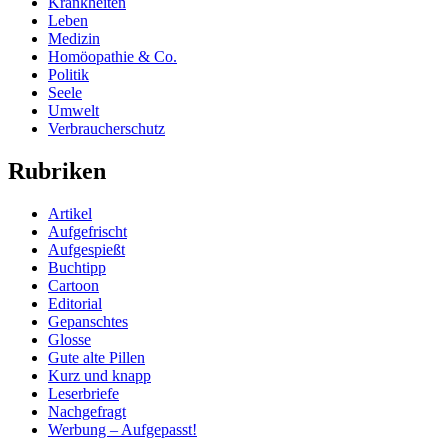
Krankheiten
Leben
Medizin
Homöopathie & Co.
Politik
Seele
Umwelt
Verbraucherschutz
Rubriken
Artikel
Aufgefrischt
Aufgespießt
Buchtipp
Cartoon
Editorial
Gepanschtes
Glosse
Gute alte Pillen
Kurz und knapp
Leserbriefe
Nachgefragt
Werbung – Aufgepasst!