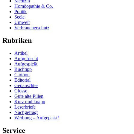
Medizin
Homöopathie & Co.
Politik
Seele
Umwelt
Verbraucherschutz
Rubriken
Artikel
Aufgefrischt
Aufgespießt
Buchtipp
Cartoon
Editorial
Gepanschtes
Glosse
Gute alte Pillen
Kurz und knapp
Leserbriefe
Nachgefragt
Werbung – Aufgepasst!
Service