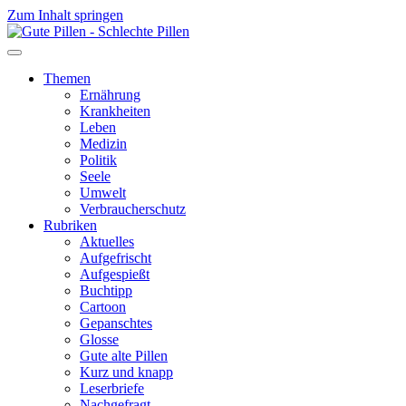
Zum Inhalt springen
Themen
Ernährung
Krankheiten
Leben
Medizin
Politik
Seele
Umwelt
Verbraucherschutz
Rubriken
Aktuelles
Aufgefrischt
Aufgespießt
Buchtipp
Cartoon
Gepanschtes
Glosse
Gute alte Pillen
Kurz und knapp
Leserbriefe
Nachgefragt