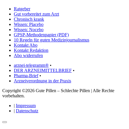
Ratgeber
Gut vorbereitet zum Arzt
Chronisch krank
Wissen: Placebo
Wissen: Nocebo
GPSP-Methodenpapier (PDF)
10 Regeln für guten Medizinjournalismus
Kontakt Abo
Kontakt Redaktion
Abo widerrufen
arznei-telegramm®
•
DER ARZNEIMITTELBRIEF
•
Pharma-Brief
•
Arzneiverordnung in der Praxis
Copyright ©2026 Gute Pillen – Schlechte Pillen | Alle Rechte
vorbehalten.
|
Impressum
|
Datenschutz