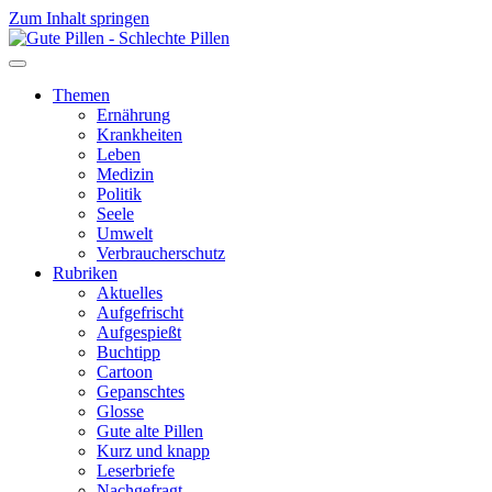
Zum Inhalt springen
Themen
Ernährung
Krankheiten
Leben
Medizin
Politik
Seele
Umwelt
Verbraucherschutz
Rubriken
Aktuelles
Aufgefrischt
Aufgespießt
Buchtipp
Cartoon
Gepanschtes
Glosse
Gute alte Pillen
Kurz und knapp
Leserbriefe
Nachgefragt