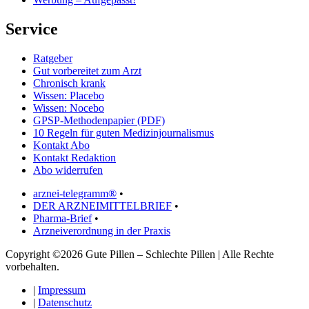
Service
Ratgeber
Gut vorbereitet zum Arzt
Chronisch krank
Wissen: Placebo
Wissen: Nocebo
GPSP-Methodenpapier (PDF)
10 Regeln für guten Medizinjournalismus
Kontakt Abo
Kontakt Redaktion
Abo widerrufen
arznei-telegramm®
•
DER ARZNEIMITTELBRIEF
•
Pharma-Brief
•
Arzneiverordnung in der Praxis
Copyright ©2026 Gute Pillen – Schlechte Pillen | Alle Rechte
vorbehalten.
|
Impressum
|
Datenschutz