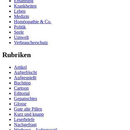
Ernährung
Krankheiten
Leben
Medizin
Homöopathie & Co.
Politik
Seele
Umwelt
Verbraucherschutz
Rubriken
Artikel
Aufgefrischt
Aufgespießt
Buchtipp
Cartoon
Editorial
Gepanschtes
Glosse
Gute alte Pillen
Kurz und knapp
Leserbriefe
Nachgefragt
Werbung – Aufgepasst!