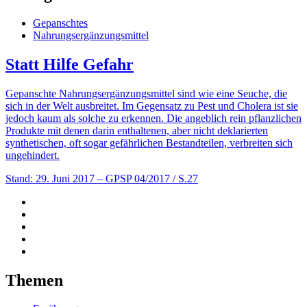
Gepanschtes
Nahrungsergänzungsmittel
Statt Hilfe Gefahr
Gepanschte Nahrungsergänzungsmittel sind wie eine Seuche, die
sich in der Welt ausbreitet. Im Gegensatz zu Pest und Cholera ist sie
jedoch kaum als solche zu erkennen. Die angeblich rein pflanzlichen
Produkte mit denen darin enthaltenen, aber nicht deklarierten
synthetischen, oft sogar gefährlichen Bestandteilen, verbreiten sich
ungehindert.
Stand: 29. Juni 2017
– GPSP 04/2017 / S.27
Themen