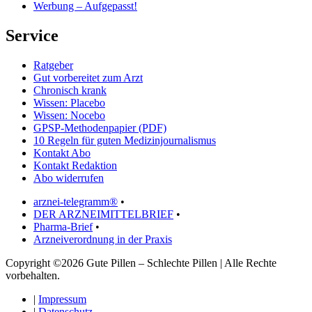
Werbung – Aufgepasst!
Service
Ratgeber
Gut vorbereitet zum Arzt
Chronisch krank
Wissen: Placebo
Wissen: Nocebo
GPSP-Methodenpapier (PDF)
10 Regeln für guten Medizinjournalismus
Kontakt Abo
Kontakt Redaktion
Abo widerrufen
arznei-telegramm®
•
DER ARZNEIMITTELBRIEF
•
Pharma-Brief
•
Arzneiverordnung in der Praxis
Copyright ©2026 Gute Pillen – Schlechte Pillen | Alle Rechte
vorbehalten.
|
Impressum
|
Datenschutz