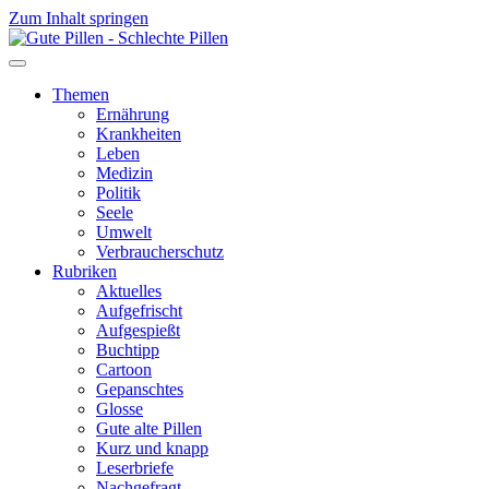
Zum Inhalt springen
Themen
Ernährung
Krankheiten
Leben
Medizin
Politik
Seele
Umwelt
Verbraucherschutz
Rubriken
Aktuelles
Aufgefrischt
Aufgespießt
Buchtipp
Cartoon
Gepanschtes
Glosse
Gute alte Pillen
Kurz und knapp
Leserbriefe
Nachgefragt