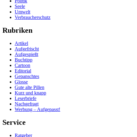
Politik
Seele
Umwelt
Verbraucherschutz
Rubriken
Artikel
Aufgefrischt
Aufgespießt
Buchtipp
Cartoon
Editorial
Gepanschtes
Glosse
Gute alte Pillen
Kurz und knapp
Leserbriefe
Nachgefragt
Werbung – Aufgepasst!
Service
Ratgeber