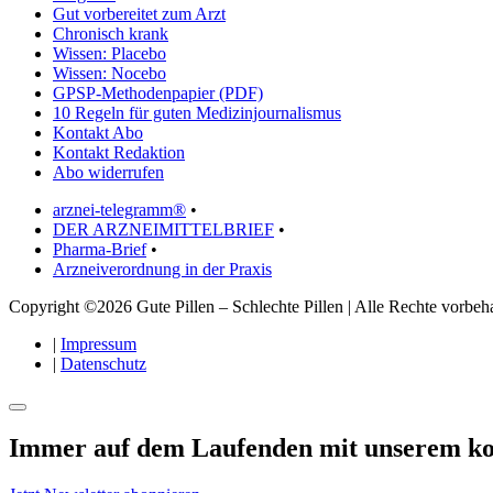
Gut vorbereitet zum Arzt
Chronisch krank
Wissen: Placebo
Wissen: Nocebo
GPSP-Methodenpapier (PDF)
10 Regeln für guten Medizinjournalismus
Kontakt Abo
Kontakt Redaktion
Abo widerrufen
arznei-telegramm®
•
DER ARZNEIMITTELBRIEF
•
Pharma-Brief
•
Arzneiverordnung in der Praxis
Copyright ©2026 Gute Pillen – Schlechte Pillen | Alle Rechte vorbeha
|
Impressum
|
Datenschutz
Immer auf dem Laufenden mit unserem
ko