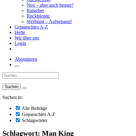
Neu – aber auch besser?
Ratgeber
Rückblende
Werbung – Aufgepasst!
Gepanschtes A-Z
Hefte
Wir über uns
Login
Abonnieren
Suche:
Suchen in:
Alle Beiträge
Gepanschtes A-Z
Schlagwörter
Schlagwort: Man King