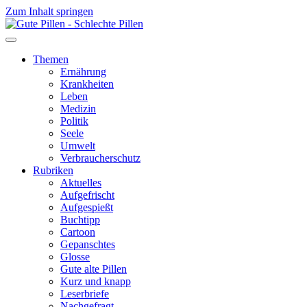
Zum Inhalt springen
Themen
Ernährung
Krankheiten
Leben
Medizin
Politik
Seele
Umwelt
Verbraucherschutz
Rubriken
Aktuelles
Aufgefrischt
Aufgespießt
Buchtipp
Cartoon
Gepanschtes
Glosse
Gute alte Pillen
Kurz und knapp
Leserbriefe
Nachgefragt