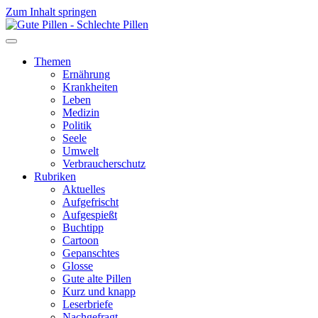
Zum Inhalt springen
Themen
Ernährung
Krankheiten
Leben
Medizin
Politik
Seele
Umwelt
Verbraucherschutz
Rubriken
Aktuelles
Aufgefrischt
Aufgespießt
Buchtipp
Cartoon
Gepanschtes
Glosse
Gute alte Pillen
Kurz und knapp
Leserbriefe
Nachgefragt