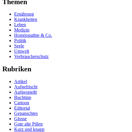
Themen
Ernährung
Krankheiten
Leben
Medizin
Homöopathie & Co.
Politik
Seele
Umwelt
Verbraucherschutz
Rubriken
Artikel
Aufgefrischt
Aufgespießt
Buchtipp
Cartoon
Editorial
Gepanschtes
Glosse
Gute alte Pillen
Kurz und knapp