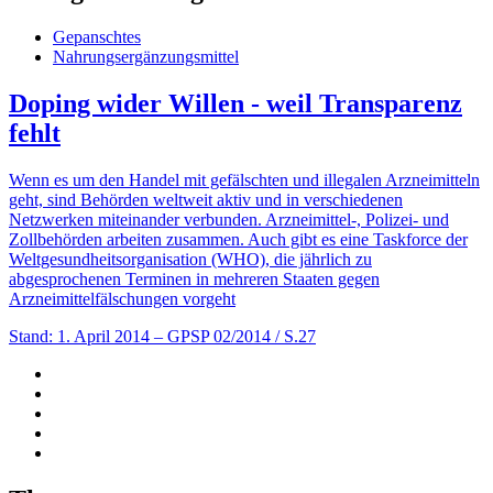
Gepanschtes
Nahrungsergänzungsmittel
Doping wider Willen - weil Transparenz
fehlt
Wenn es um den Handel mit gefälschten und illegalen Arzneimitteln
geht, sind Behörden weltweit aktiv und in verschiedenen
Netzwerken miteinander verbunden. Arzneimittel-, Polizei- und
Zollbehörden arbeiten zusammen. Auch gibt es eine Taskforce der
Weltgesundheitsorganisation (WHO), die jährlich zu
abgesprochenen Terminen in mehreren Staaten gegen
Arzneimittelfälschungen vorgeht
Stand: 1. April 2014
– GPSP 02/2014 / S.27