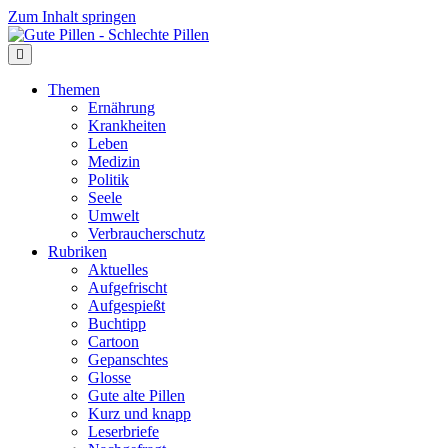
Zum Inhalt springen
Themen
Ernährung
Krankheiten
Leben
Medizin
Politik
Seele
Umwelt
Verbraucherschutz
Rubriken
Aktuelles
Aufgefrischt
Aufgespießt
Buchtipp
Cartoon
Gepanschtes
Glosse
Gute alte Pillen
Kurz und knapp
Leserbriefe