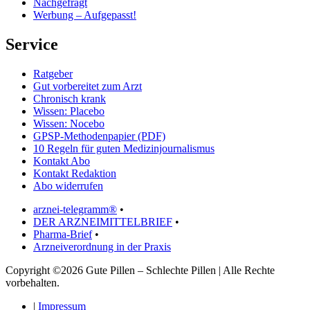
Nachgefragt
Werbung – Aufgepasst!
Service
Ratgeber
Gut vorbereitet zum Arzt
Chronisch krank
Wissen: Placebo
Wissen: Nocebo
GPSP-Methodenpapier (PDF)
10 Regeln für guten Medizinjournalismus
Kontakt Abo
Kontakt Redaktion
Abo widerrufen
arznei-telegramm®
•
DER ARZNEIMITTELBRIEF
•
Pharma-Brief
•
Arzneiverordnung in der Praxis
Copyright ©2026 Gute Pillen – Schlechte Pillen | Alle Rechte
vorbehalten.
|
Impressum