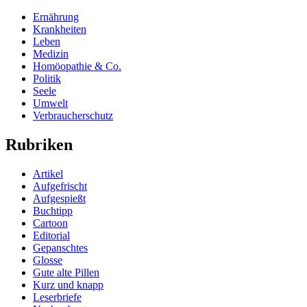
Ernährung
Krankheiten
Leben
Medizin
Homöopathie & Co.
Politik
Seele
Umwelt
Verbraucherschutz
Rubriken
Artikel
Aufgefrischt
Aufgespießt
Buchtipp
Cartoon
Editorial
Gepanschtes
Glosse
Gute alte Pillen
Kurz und knapp
Leserbriefe