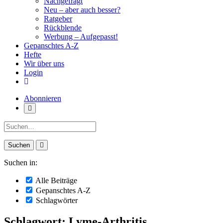
Nachgefragt
Neu – aber auch besser?
Ratgeber
Rückblende
Werbung – Aufgepasst!
Gepanschtes A-Z
Hefte
Wir über uns
Login
Abonnieren
Suche:
Suchen in:
Alle Beiträge
Gepanschtes A-Z
Schlagwörter
Schlagwort: Lyme-Arthritis