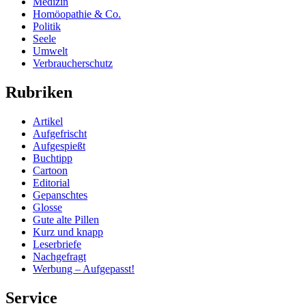
Medizin
Homöopathie & Co.
Politik
Seele
Umwelt
Verbraucherschutz
Rubriken
Artikel
Aufgefrischt
Aufgespießt
Buchtipp
Cartoon
Editorial
Gepanschtes
Glosse
Gute alte Pillen
Kurz und knapp
Leserbriefe
Nachgefragt
Werbung – Aufgepasst!
Service