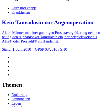
Kurz und knapp
Krankheiten
Kein Tamsulosin vor Augenoperation
Ältere Männer mit einer gutartigen Prostatavergrößerung nehmen
häufig den Alphablocker Tamsulosin ein, der beispielsweise als
Alna® oder Prostadil® im Handel ist.
Stand: 1. Juni 2010
– GPSP 03/2010 / S.10
Themen
Ernährung
Krankheiten
Leben