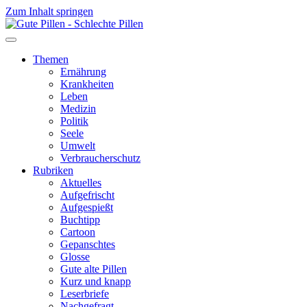
Zum Inhalt springen
Themen
Ernährung
Krankheiten
Leben
Medizin
Politik
Seele
Umwelt
Verbraucherschutz
Rubriken
Aktuelles
Aufgefrischt
Aufgespießt
Buchtipp
Cartoon
Gepanschtes
Glosse
Gute alte Pillen
Kurz und knapp
Leserbriefe
Nachgefragt