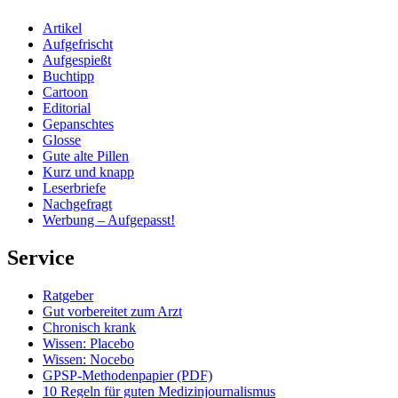
Artikel
Aufgefrischt
Aufgespießt
Buchtipp
Cartoon
Editorial
Gepanschtes
Glosse
Gute alte Pillen
Kurz und knapp
Leserbriefe
Nachgefragt
Werbung – Aufgepasst!
Service
Ratgeber
Gut vorbereitet zum Arzt
Chronisch krank
Wissen: Placebo
Wissen: Nocebo
GPSP-Methodenpapier (PDF)
10 Regeln für guten Medizinjournalismus