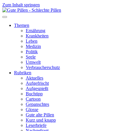
Zum Inhalt springen
Themen
Ernährung
Krankheiten
Leben
Medizin
Politik
Seele
Umwelt
Verbraucherschutz
Rubriken
Aktuelles
Aufgefrischt
Aufgespießt
Buchtipp
Cartoon
Gepanschtes
Glosse
Gute alte Pillen
Kurz und knapp
Leserbriefe
Nachgefragt