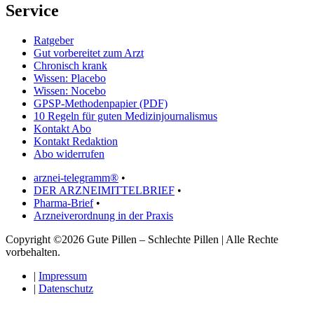
Service
Ratgeber
Gut vorbereitet zum Arzt
Chronisch krank
Wissen: Placebo
Wissen: Nocebo
GPSP-Methodenpapier (PDF)
10 Regeln für guten Medizinjournalismus
Kontakt Abo
Kontakt Redaktion
Abo widerrufen
arznei-telegramm®
•
DER ARZNEIMITTELBRIEF
•
Pharma-Brief
•
Arzneiverordnung in der Praxis
Copyright ©2026 Gute Pillen – Schlechte Pillen | Alle Rechte
vorbehalten.
|
Impressum
|
Datenschutz