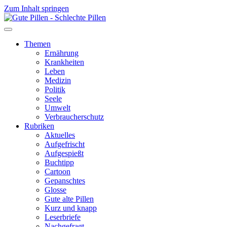
Zum Inhalt springen
Themen
Ernährung
Krankheiten
Leben
Medizin
Politik
Seele
Umwelt
Verbraucherschutz
Rubriken
Aktuelles
Aufgefrischt
Aufgespießt
Buchtipp
Cartoon
Gepanschtes
Glosse
Gute alte Pillen
Kurz und knapp
Leserbriefe
Nachgefragt