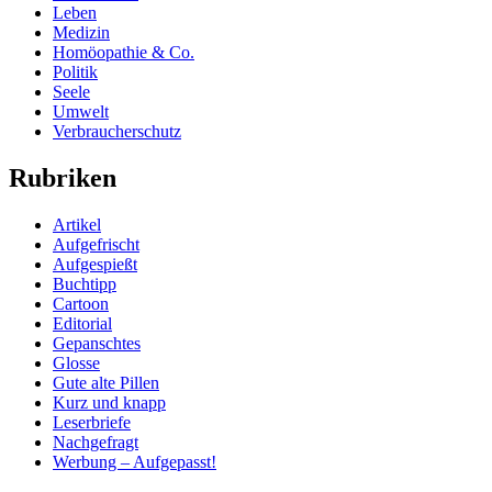
Leben
Medizin
Homöopathie & Co.
Politik
Seele
Umwelt
Verbraucherschutz
Rubriken
Artikel
Aufgefrischt
Aufgespießt
Buchtipp
Cartoon
Editorial
Gepanschtes
Glosse
Gute alte Pillen
Kurz und knapp
Leserbriefe
Nachgefragt
Werbung – Aufgepasst!