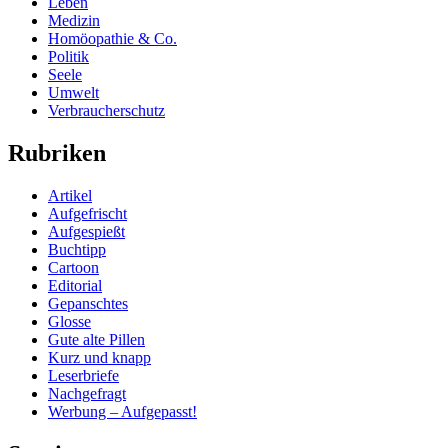
Leben
Medizin
Homöopathie & Co.
Politik
Seele
Umwelt
Verbraucherschutz
Rubriken
Artikel
Aufgefrischt
Aufgespießt
Buchtipp
Cartoon
Editorial
Gepanschtes
Glosse
Gute alte Pillen
Kurz und knapp
Leserbriefe
Nachgefragt
Werbung – Aufgepasst!