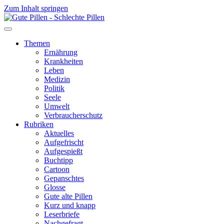
Zum Inhalt springen
Themen
Ernährung
Krankheiten
Leben
Medizin
Politik
Seele
Umwelt
Verbraucherschutz
Rubriken
Aktuelles
Aufgefrischt
Aufgespießt
Buchtipp
Cartoon
Gepanschtes
Glosse
Gute alte Pillen
Kurz und knapp
Leserbriefe
Nachgefragt