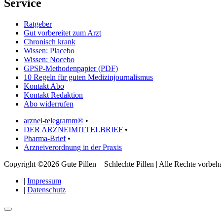
Service
Ratgeber
Gut vorbereitet zum Arzt
Chronisch krank
Wissen: Placebo
Wissen: Nocebo
GPSP-Methodenpapier (PDF)
10 Regeln für guten Medizinjournalismus
Kontakt Abo
Kontakt Redaktion
Abo widerrufen
arznei-telegramm®
•
DER ARZNEIMITTELBRIEF
•
Pharma-Brief
•
Arzneiverordnung in der Praxis
Copyright ©2026 Gute Pillen – Schlechte Pillen | Alle Rechte vorbeha
|
Impressum
|
Datenschutz