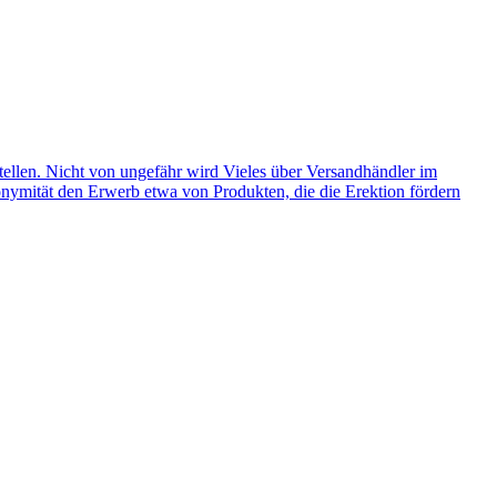
stellen. Nicht von ungefähr wird Vieles über Versandhändler im
nonymität den Erwerb etwa von Produkten, die die Erektion fördern