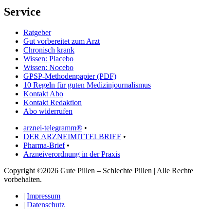
Service
Ratgeber
Gut vorbereitet zum Arzt
Chronisch krank
Wissen: Placebo
Wissen: Nocebo
GPSP-Methodenpapier (PDF)
10 Regeln für guten Medizinjournalismus
Kontakt Abo
Kontakt Redaktion
Abo widerrufen
arznei-telegramm®
•
DER ARZNEIMITTELBRIEF
•
Pharma-Brief
•
Arzneiverordnung in der Praxis
Copyright ©2026 Gute Pillen – Schlechte Pillen | Alle Rechte
vorbehalten.
|
Impressum
|
Datenschutz