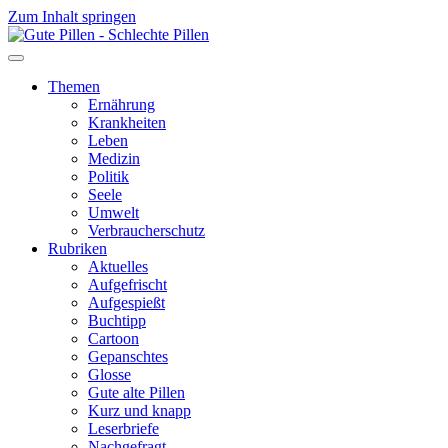
Zum Inhalt springen
Themen
Ernährung
Krankheiten
Leben
Medizin
Politik
Seele
Umwelt
Verbraucherschutz
Rubriken
Aktuelles
Aufgefrischt
Aufgespießt
Buchtipp
Cartoon
Gepanschtes
Glosse
Gute alte Pillen
Kurz und knapp
Leserbriefe
Nachgefragt