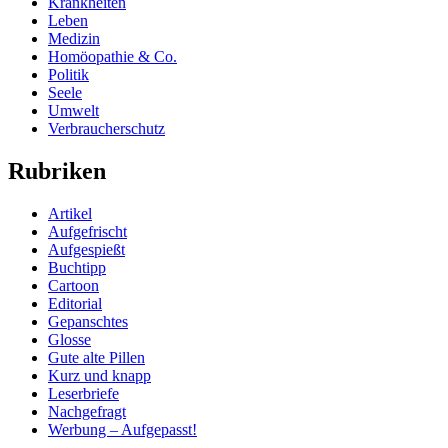
Krankheiten
Leben
Medizin
Homöopathie & Co.
Politik
Seele
Umwelt
Verbraucherschutz
Rubriken
Artikel
Aufgefrischt
Aufgespießt
Buchtipp
Cartoon
Editorial
Gepanschtes
Glosse
Gute alte Pillen
Kurz und knapp
Leserbriefe
Nachgefragt
Werbung – Aufgepasst!