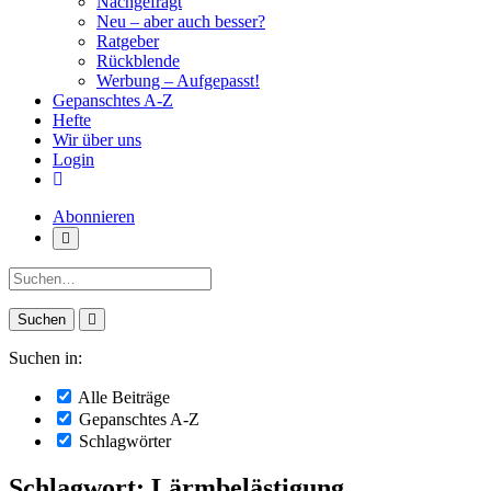
Nachgefragt
Neu – aber auch besser?
Ratgeber
Rückblende
Werbung – Aufgepasst!
Gepanschtes A-Z
Hefte
Wir über uns
Login
Abonnieren
Suche:
Suchen in:
Alle Beiträge
Gepanschtes A-Z
Schlagwörter
Schlagwort: Lärmbelästigung