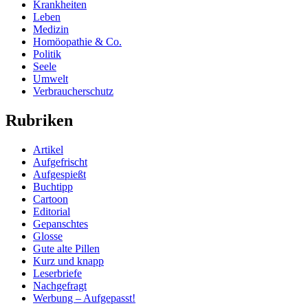
Krankheiten
Leben
Medizin
Homöopathie & Co.
Politik
Seele
Umwelt
Verbraucherschutz
Rubriken
Artikel
Aufgefrischt
Aufgespießt
Buchtipp
Cartoon
Editorial
Gepanschtes
Glosse
Gute alte Pillen
Kurz und knapp
Leserbriefe
Nachgefragt
Werbung – Aufgepasst!