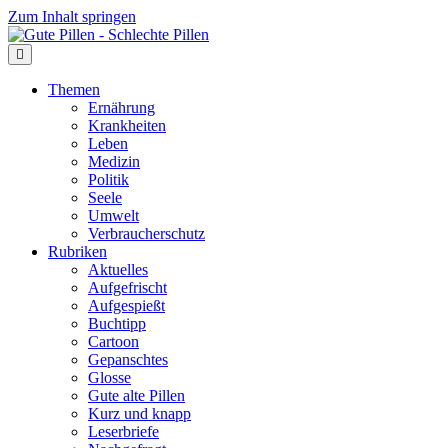
Zum Inhalt springen
Themen
Ernährung
Krankheiten
Leben
Medizin
Politik
Seele
Umwelt
Verbraucherschutz
Rubriken
Aktuelles
Aufgefrischt
Aufgespießt
Buchtipp
Cartoon
Gepanschtes
Glosse
Gute alte Pillen
Kurz und knapp
Leserbriefe