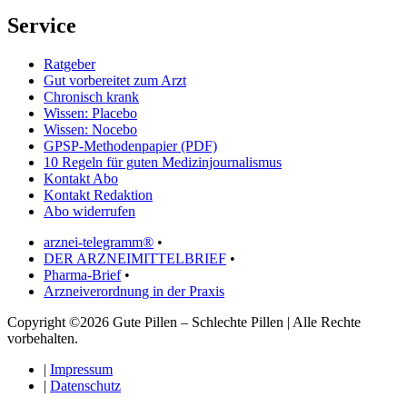
Service
Ratgeber
Gut vorbereitet zum Arzt
Chronisch krank
Wissen: Placebo
Wissen: Nocebo
GPSP-Methodenpapier (PDF)
10 Regeln für guten Medizinjournalismus
Kontakt Abo
Kontakt Redaktion
Abo widerrufen
arznei-telegramm®
•
DER ARZNEIMITTELBRIEF
•
Pharma-Brief
•
Arzneiverordnung in der Praxis
Copyright ©2026 Gute Pillen – Schlechte Pillen | Alle Rechte
vorbehalten.
|
Impressum
|
Datenschutz