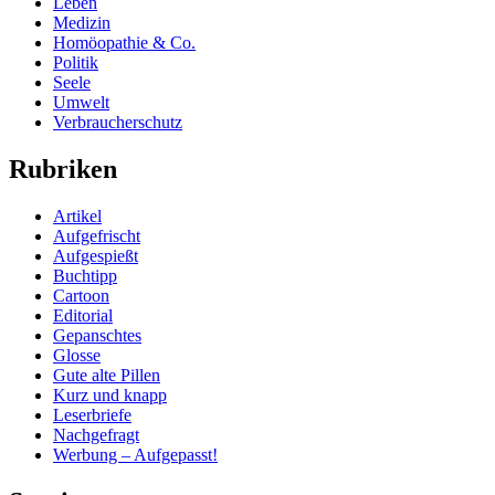
Leben
Medizin
Homöopathie & Co.
Politik
Seele
Umwelt
Verbraucherschutz
Rubriken
Artikel
Aufgefrischt
Aufgespießt
Buchtipp
Cartoon
Editorial
Gepanschtes
Glosse
Gute alte Pillen
Kurz und knapp
Leserbriefe
Nachgefragt
Werbung – Aufgepasst!