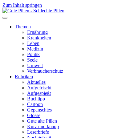
Zum Inhalt springen
Themen
Ernährung
Krankheiten
Leben
Medizin
Politik
Seele
Umwelt
Verbraucherschutz
Rubriken
Aktuelles
Aufgefrischt
Aufgespießt
Buchtipp
Cartoon
Gepanschtes
Glosse
Gute alte Pillen
Kurz und knapp
Leserbriefe
Nachgefragt