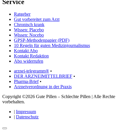
Service
Ratgeber
Gut vorbereitet zum Arzt
Chronisch krank
Wissen: Placebo
Wissen: Nocebo
GPSP-Methodenpapier (PDF)
10 Regeln für guten Medizinjournalismus
Kontakt Abo
Kontakt Redaktion
Abo widerrufen
arznei-telegramm®
•
DER ARZNEIMITTELBRIEF
•
Pharma-Brief
•
Arzneiverordnung in der Praxis
Copyright ©2026 Gute Pillen – Schlechte Pillen | Alle Rechte
vorbehalten.
|
Impressum
|
Datenschutz