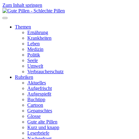
Zum Inhalt springen
Themen
Ernährung
Krankheiten
Leben
Medizin
Politik
Seele
Umwelt
Verbraucherschutz
Rubriken
Aktuelles
Aufgefrischt
Aufgespießt
Buchtipp
Cartoon
Gepanschtes
Glosse
Gute alte Pillen
Kurz und knapp
Leserbriefe
Nachgefragt