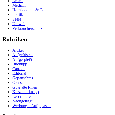
Leben
Medizin
Homöopathie & Co.
Politik
Seele
Umwelt
Verbraucherschutz
Rubriken
Artikel
Aufgefrischt
Aufgespießt
Buchtipp
Cartoon
Editorial
Gepanschtes
Glosse
Gute alte Pillen
Kurz und knapp
Leserbriefe
Nachgefragt
Werbung – Aufgepasst!