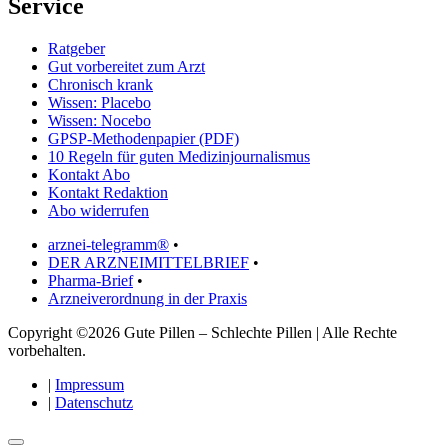
Service
Ratgeber
Gut vorbereitet zum Arzt
Chronisch krank
Wissen: Placebo
Wissen: Nocebo
GPSP-Methodenpapier (PDF)
10 Regeln für guten Medizinjournalismus
Kontakt Abo
Kontakt Redaktion
Abo widerrufen
arznei-telegramm®
•
DER ARZNEIMITTELBRIEF
•
Pharma-Brief
•
Arzneiverordnung in der Praxis
Copyright ©2026 Gute Pillen – Schlechte Pillen | Alle Rechte
vorbehalten.
|
Impressum
|
Datenschutz