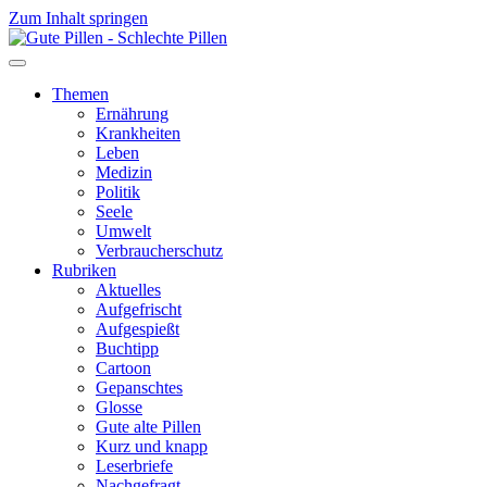
Zum Inhalt springen
Themen
Ernährung
Krankheiten
Leben
Medizin
Politik
Seele
Umwelt
Verbraucherschutz
Rubriken
Aktuelles
Aufgefrischt
Aufgespießt
Buchtipp
Cartoon
Gepanschtes
Glosse
Gute alte Pillen
Kurz und knapp
Leserbriefe
Nachgefragt