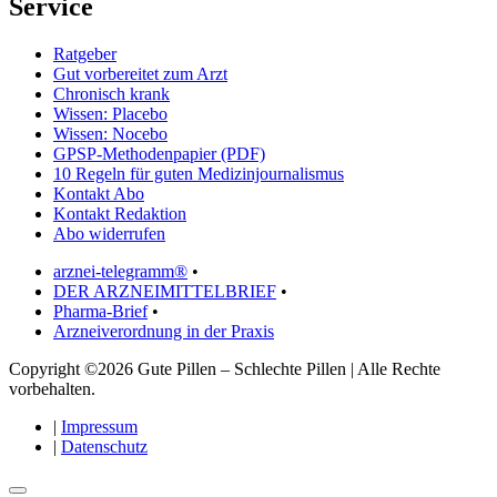
Service
Ratgeber
Gut vorbereitet zum Arzt
Chronisch krank
Wissen: Placebo
Wissen: Nocebo
GPSP-Methodenpapier (PDF)
10 Regeln für guten Medizinjournalismus
Kontakt Abo
Kontakt Redaktion
Abo widerrufen
arznei-telegramm®
•
DER ARZNEIMITTELBRIEF
•
Pharma-Brief
•
Arzneiverordnung in der Praxis
Copyright ©2026 Gute Pillen – Schlechte Pillen | Alle Rechte
vorbehalten.
|
Impressum
|
Datenschutz