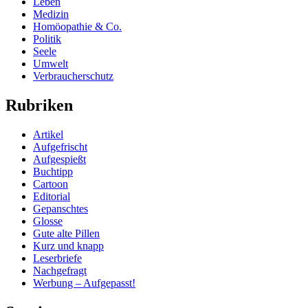
Leben
Medizin
Homöopathie & Co.
Politik
Seele
Umwelt
Verbraucherschutz
Rubriken
Artikel
Aufgefrischt
Aufgespießt
Buchtipp
Cartoon
Editorial
Gepanschtes
Glosse
Gute alte Pillen
Kurz und knapp
Leserbriefe
Nachgefragt
Werbung – Aufgepasst!