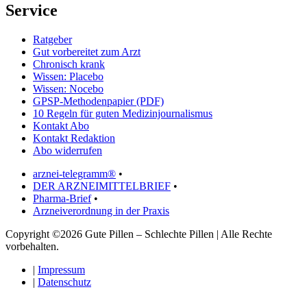
Service
Ratgeber
Gut vorbereitet zum Arzt
Chronisch krank
Wissen: Placebo
Wissen: Nocebo
GPSP-Methodenpapier (PDF)
10 Regeln für guten Medizinjournalismus
Kontakt Abo
Kontakt Redaktion
Abo widerrufen
arznei-telegramm®
•
DER ARZNEIMITTELBRIEF
•
Pharma-Brief
•
Arzneiverordnung in der Praxis
Copyright ©2026 Gute Pillen – Schlechte Pillen | Alle Rechte
vorbehalten.
|
Impressum
|
Datenschutz