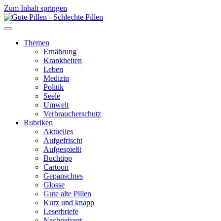
Zum Inhalt springen
Themen
Ernährung
Krankheiten
Leben
Medizin
Politik
Seele
Umwelt
Verbraucherschutz
Rubriken
Aktuelles
Aufgefrischt
Aufgespießt
Buchtipp
Cartoon
Gepanschtes
Glosse
Gute alte Pillen
Kurz und knapp
Leserbriefe
Nachgefragt