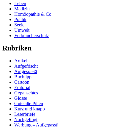
Leben
Medizin
Homöopathie & Co.
Politik
Seele
Umwelt
Verbraucherschutz
Rubriken
Artikel
Aufgefrischt
Aufgespießt
Buchtipp
Cartoon
Editorial
Gepanschtes
Glosse
Gute alte Pillen
Kurz und knapp
Leserbriefe
Nachgefragt
Werbung – Aufgepasst!