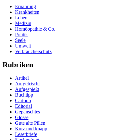
Ernährung
Krankheiten
Leben
Medizin
Homöopathie & Co.
Politik
Seele
Umwelt
Verbraucherschutz
Rubriken
Artikel
Aufgefrischt
Aufgespießt
Buchtipp
Cartoon
Editorial
Gepanschtes
Glosse
Gute alte Pillen
Kurz und knapp
Leserbriefe
Nachgefragt