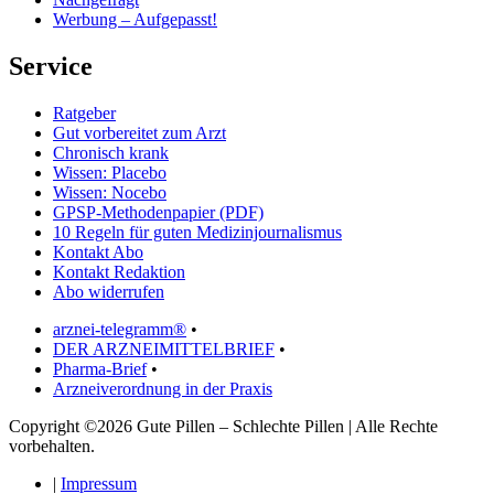
Werbung – Aufgepasst!
Service
Ratgeber
Gut vorbereitet zum Arzt
Chronisch krank
Wissen: Placebo
Wissen: Nocebo
GPSP-Methodenpapier (PDF)
10 Regeln für guten Medizinjournalismus
Kontakt Abo
Kontakt Redaktion
Abo widerrufen
arznei-telegramm®
•
DER ARZNEIMITTELBRIEF
•
Pharma-Brief
•
Arzneiverordnung in der Praxis
Copyright ©2026 Gute Pillen – Schlechte Pillen | Alle Rechte
vorbehalten.
|
Impressum