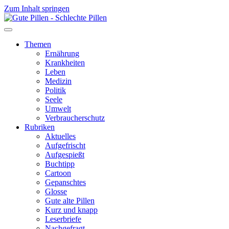
Zum Inhalt springen
Themen
Ernährung
Krankheiten
Leben
Medizin
Politik
Seele
Umwelt
Verbraucherschutz
Rubriken
Aktuelles
Aufgefrischt
Aufgespießt
Buchtipp
Cartoon
Gepanschtes
Glosse
Gute alte Pillen
Kurz und knapp
Leserbriefe
Nachgefragt