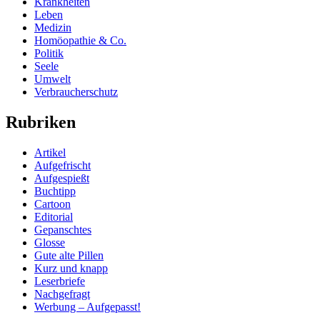
Krankheiten
Leben
Medizin
Homöopathie & Co.
Politik
Seele
Umwelt
Verbraucherschutz
Rubriken
Artikel
Aufgefrischt
Aufgespießt
Buchtipp
Cartoon
Editorial
Gepanschtes
Glosse
Gute alte Pillen
Kurz und knapp
Leserbriefe
Nachgefragt
Werbung – Aufgepasst!