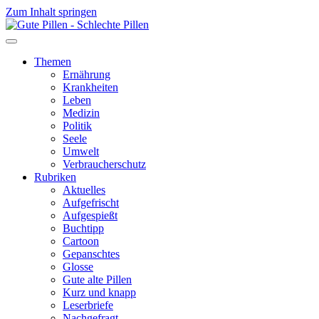
Zum Inhalt springen
Themen
Ernährung
Krankheiten
Leben
Medizin
Politik
Seele
Umwelt
Verbraucherschutz
Rubriken
Aktuelles
Aufgefrischt
Aufgespießt
Buchtipp
Cartoon
Gepanschtes
Glosse
Gute alte Pillen
Kurz und knapp
Leserbriefe
Nachgefragt