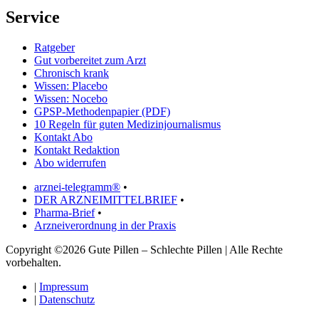
Service
Ratgeber
Gut vorbereitet zum Arzt
Chronisch krank
Wissen: Placebo
Wissen: Nocebo
GPSP-Methodenpapier (PDF)
10 Regeln für guten Medizinjournalismus
Kontakt Abo
Kontakt Redaktion
Abo widerrufen
arznei-telegramm®
•
DER ARZNEIMITTELBRIEF
•
Pharma-Brief
•
Arzneiverordnung in der Praxis
Copyright ©2026 Gute Pillen – Schlechte Pillen | Alle Rechte
vorbehalten.
|
Impressum
|
Datenschutz