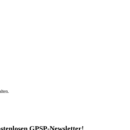
lten.
stenlosen GPSP-Newsletter
!