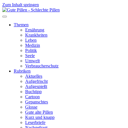
Zum Inhalt springen
Themen
Ernährung
Krankheiten
Leben
Medizin
Politik
Seele
Umwelt
Verbraucherschutz
Rubriken
Aktuelles
Aufgefrischt
Aufgespießt
Buchtipp
Cartoon
Gepanschtes
Glosse
Gute alte Pillen
Kurz und knapp
Leserbriefe
Nachgefragt