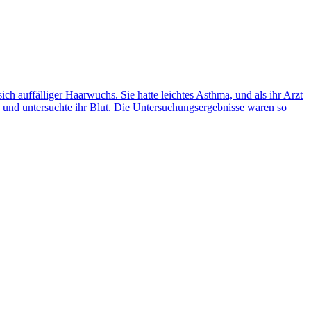
h auffälliger Haarwuchs. Sie hatte leichtes Asthma, und als ihr Arzt
ng und untersuchte ihr Blut. Die Untersuchungsergebnisse waren so