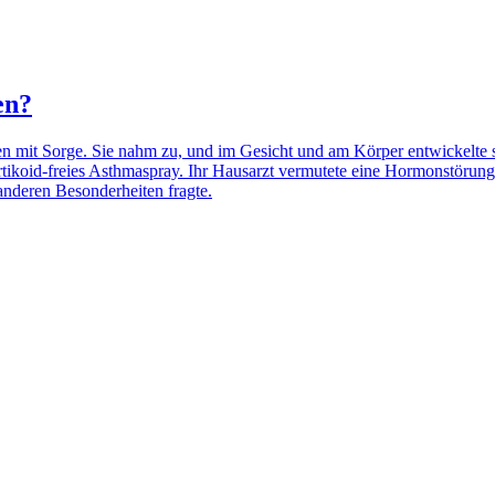
en?
 mit Sorge. Sie nahm zu, und im Gesicht und am Körper entwickelte sic
Kortikoid-freies Asthma­­spray. Ihr Hausarzt vermutete eine Hormonstöru
nderen Besonderheiten fragte.