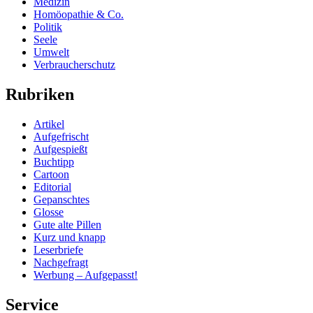
Medizin
Homöopathie & Co.
Politik
Seele
Umwelt
Verbraucherschutz
Rubriken
Artikel
Aufgefrischt
Aufgespießt
Buchtipp
Cartoon
Editorial
Gepanschtes
Glosse
Gute alte Pillen
Kurz und knapp
Leserbriefe
Nachgefragt
Werbung – Aufgepasst!
Service