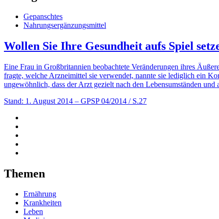
Gepanschtes
Nahrungsergänzungsmittel
Wollen Sie Ihre Gesundheit aufs Spiel setz
Eine Frau in Großbritannien beobachtete Veränderungen ihres Äußeren
fragte, welche Arzneimittel sie verwendet, nannte sie lediglich ein 
ungewöhnlich, dass der Arzt gezielt nach den Lebensumständen und a
Stand: 1. August 2014
– GPSP 04/2014 / S.27
Themen
Ernährung
Krankheiten
Leben