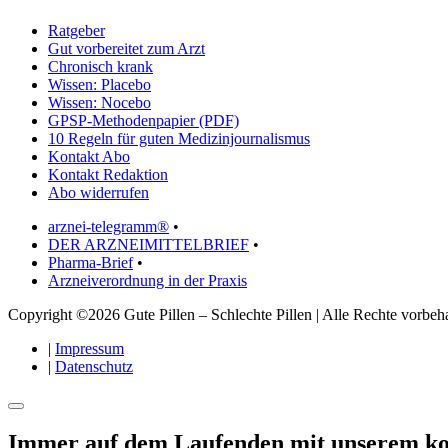
Ratgeber
Gut vorbereitet zum Arzt
Chronisch krank
Wissen: Placebo
Wissen: Nocebo
GPSP-Methodenpapier (PDF)
10 Regeln für guten Medizinjournalismus
Kontakt Abo
Kontakt Redaktion
Abo widerrufen
arznei-telegramm®
•
DER ARZNEIMITTELBRIEF
•
Pharma-Brief
•
Arzneiverordnung in der Praxis
Copyright ©2026 Gute Pillen – Schlechte Pillen | Alle Rechte vorbeha
|
Impressum
|
Datenschutz
Immer auf dem Laufenden mit unserem
ko