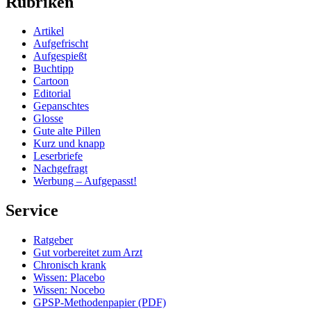
Rubriken
Artikel
Aufgefrischt
Aufgespießt
Buchtipp
Cartoon
Editorial
Gepanschtes
Glosse
Gute alte Pillen
Kurz und knapp
Leserbriefe
Nachgefragt
Werbung – Aufgepasst!
Service
Ratgeber
Gut vorbereitet zum Arzt
Chronisch krank
Wissen: Placebo
Wissen: Nocebo
GPSP-Methodenpapier (PDF)