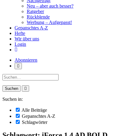
Nachgefragt
Neu – aber auch besser?
Ratgeber
Rückblende
Werbung – Aufgepasst!
Gepanschtes A-Z
Hefte
Wir über uns
Login
Abonnieren
Suche:
Suchen in:
Alle Beiträge
Gepanschtes A-Z
Schlagwörter
Schlagwort: iForce 1,4 AD BOLD