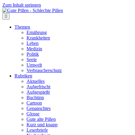
Zum Inhalt springen
Themen
Ernährung
Krankheiten
Leben
Medizin
Politik
Seele
Umwelt
Verbraucherschutz
Rubriken
Aktuelles
Aufgefrischt
Aufgespießt
Buchtipp
Cartoon
Gepanschtes
Glosse
Gute alte Pillen
Kurz und knapp
Leserbriefe