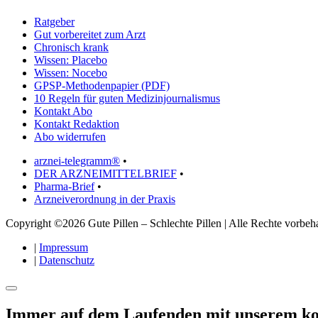
Ratgeber
Gut vorbereitet zum Arzt
Chronisch krank
Wissen: Placebo
Wissen: Nocebo
GPSP-Methodenpapier (PDF)
10 Regeln für guten Medizinjournalismus
Kontakt Abo
Kontakt Redaktion
Abo widerrufen
arznei-telegramm®
•
DER ARZNEIMITTELBRIEF
•
Pharma-Brief
•
Arzneiverordnung in der Praxis
Copyright ©2026 Gute Pillen – Schlechte Pillen | Alle Rechte vorbeha
|
Impressum
|
Datenschutz
Immer auf dem Laufenden mit unserem
ko