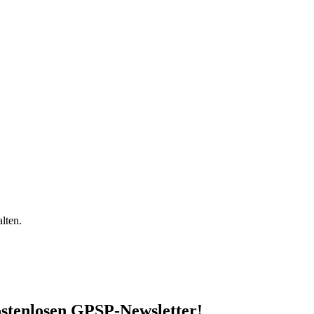
lten.
stenlosen GPSP-Newsletter
!