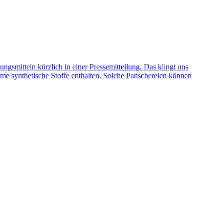
gsmitteln kürzlich in einer Pressemitteilung. Das klingt uns
ksame synthetische Stoffe enthalten. Solche Panschereien können