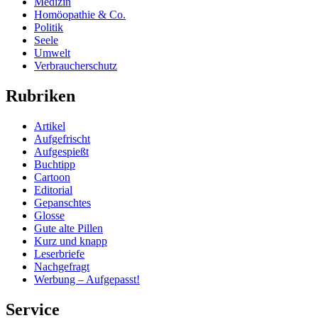
Medizin
Homöopathie & Co.
Politik
Seele
Umwelt
Verbraucherschutz
Rubriken
Artikel
Aufgefrischt
Aufgespießt
Buchtipp
Cartoon
Editorial
Gepanschtes
Glosse
Gute alte Pillen
Kurz und knapp
Leserbriefe
Nachgefragt
Werbung – Aufgepasst!
Service