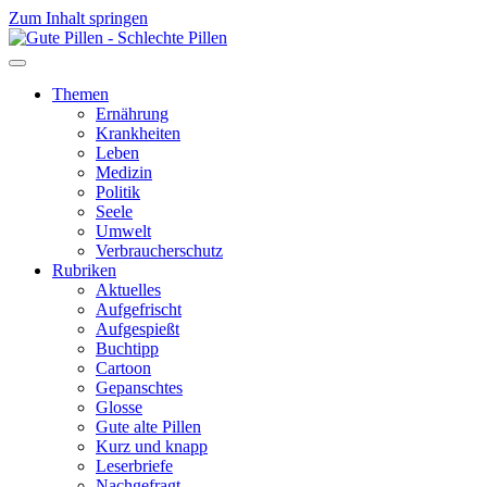
Zum Inhalt springen
Themen
Ernährung
Krankheiten
Leben
Medizin
Politik
Seele
Umwelt
Verbraucherschutz
Rubriken
Aktuelles
Aufgefrischt
Aufgespießt
Buchtipp
Cartoon
Gepanschtes
Glosse
Gute alte Pillen
Kurz und knapp
Leserbriefe
Nachgefragt