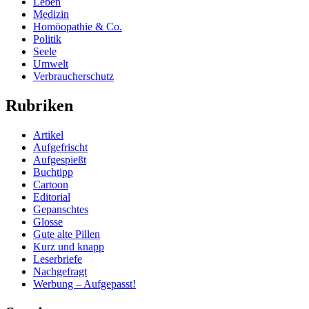
Leben
Medizin
Homöopathie & Co.
Politik
Seele
Umwelt
Verbraucherschutz
Rubriken
Artikel
Aufgefrischt
Aufgespießt
Buchtipp
Cartoon
Editorial
Gepanschtes
Glosse
Gute alte Pillen
Kurz und knapp
Leserbriefe
Nachgefragt
Werbung – Aufgepasst!