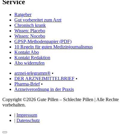
Service
Ratgeber
Gut vorbereitet zum Arzt
Chronisch krank
Wissen: Placebo
Wissen: Nocebo
GPSP-Methodenpapier (PDF)
10 Regeln für guten Medizinjournalismus
Kontakt Abo
Kontakt Redaktion
Abo widerrufen
arznei-telegramm®
•
DER ARZNEIMITTELBRIEF
•
Pharma-Brief
•
Arzneiverordnung in der Praxis
Copyright ©2026 Gute Pillen – Schlechte Pillen | Alle Rechte
vorbehalten.
|
Impressum
|
Datenschutz