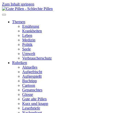
Zum Inhalt springen
Themen
Ernährung
Krankheiten
Leben
Medizin
Politik
Seele
Umwelt
Verbraucherschutz
Rubriken
Aktuelles
Aufgefrischt
Aufgespießt
Buchtipp
Cartoon
Gepanschtes
Glosse
Gute alte Pillen
Kurz und knapp
Leserbriefe
Nachgefragt