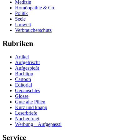
Medizin
Homöopathie & Co.
Politik
Seele
Umwelt
Verbraucherschutz
Rubriken
Artikel
Aufgefrischt
Aufgespießt
Buchtipp
Cartoon
Editorial
Gepanschtes
Glosse
Gute alte Pillen
Kurz und knapp
Leserbriefe
Nachgefragt
Werbung – Aufgepasst!
Service