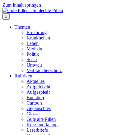
Zum Inhalt springen
Themen
Ernährung
Krankheiten
Leben
Medizin
Politik
Seele
Umwelt
Verbraucherschutz
Rubriken
Aktuelles
Aufgefrischt
Aufgespießt
Buchtipp
Cartoon
Gepanschtes
Glosse
Gute alte Pillen
Kurz und knapp
Leserbriefe