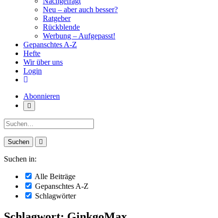
Nachgefragt
Neu – aber auch besser?
Ratgeber
Rückblende
Werbung – Aufgepasst!
Gepanschtes A-Z
Hefte
Wir über uns
Login
Abonnieren
Suche:
Suchen in:
Alle Beiträge
Gepanschtes A-Z
Schlagwörter
Schlagwort: GinkgoMax