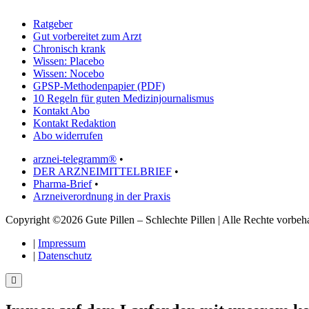
Ratgeber
Gut vorbereitet zum Arzt
Chronisch krank
Wissen: Placebo
Wissen: Nocebo
GPSP-Methodenpapier (PDF)
10 Regeln für guten Medizinjournalismus
Kontakt Abo
Kontakt Redaktion
Abo widerrufen
arznei-telegramm®
•
DER ARZNEIMITTELBRIEF
•
Pharma-Brief
•
Arzneiverordnung in der Praxis
Copyright ©2026 Gute Pillen – Schlechte Pillen | Alle Rechte vorbeha
|
Impressum
|
Datenschutz