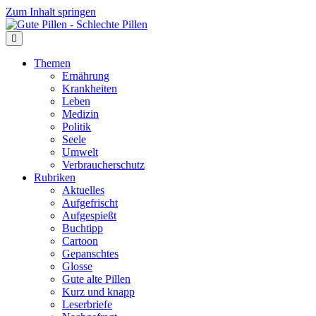
Zum Inhalt springen
Themen
Ernährung
Krankheiten
Leben
Medizin
Politik
Seele
Umwelt
Verbraucherschutz
Rubriken
Aktuelles
Aufgefrischt
Aufgespießt
Buchtipp
Cartoon
Gepanschtes
Glosse
Gute alte Pillen
Kurz und knapp
Leserbriefe