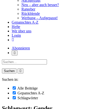
Nachgefragt
Neu – aber auch besser?
Ratgeber
Rückblende
Werbung – Aufgepasst!
Gepanschtes A-Z
Hefte
Wir über uns
Login
Abonnieren
Suche:
Suchen in:
Alle Beiträge
Gepanschtes A-Z
Schlagwörter
Schlagwort: Gender