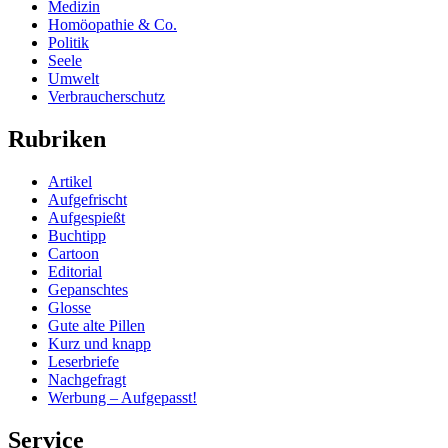
Medizin
Homöopathie & Co.
Politik
Seele
Umwelt
Verbraucherschutz
Rubriken
Artikel
Aufgefrischt
Aufgespießt
Buchtipp
Cartoon
Editorial
Gepanschtes
Glosse
Gute alte Pillen
Kurz und knapp
Leserbriefe
Nachgefragt
Werbung – Aufgepasst!
Service