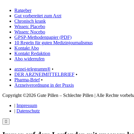
Ratgeber
Gut vorbereitet zum Arzt
Chronisch krank
Wissen: Placebo
Wissen: Nocebo
GPSP-Methodenpapier (PDF)
10 Regeln für guten Medizinjournalismus
Kontakt Abo
Kontakt Redaktion
Abo widerrufen
arznei-telegramm®
•
DER ARZNEIMITTELBRIEF
•
Pharma-Brief
•
Arzneiverordnung in der Praxis
Copyright ©2026 Gute Pillen – Schlechte Pillen | Alle Rechte vorbeha
|
Impressum
|
Datenschutz