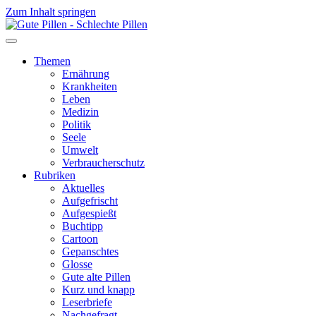
Zum Inhalt springen
Themen
Ernährung
Krankheiten
Leben
Medizin
Politik
Seele
Umwelt
Verbraucherschutz
Rubriken
Aktuelles
Aufgefrischt
Aufgespießt
Buchtipp
Cartoon
Gepanschtes
Glosse
Gute alte Pillen
Kurz und knapp
Leserbriefe
Nachgefragt