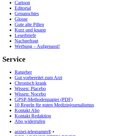
Cartoon
Editorial
Gepanschtes
Glosse
Gute alte Pillen
Kurz und knapp
Leserbriefe
Nachgefragt
Werbung – Aufgepasst!
Service
Ratgeber
Gut vorbereitet zum Arzt
Chronisch krank
Wissen: Placebo
Wissen: Nocebo
GPSP-Methodenpapier (PDF)
10 Regeln für guten Medizinjournalismus
Kontakt Abo
Kontakt Redaktion
Abo widerrufen
arznei-telegramm®
•