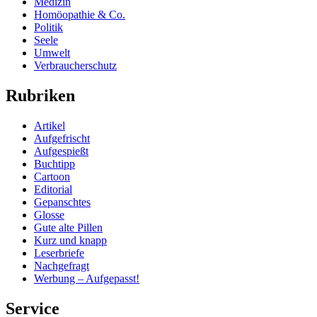
Medizin
Homöopathie & Co.
Politik
Seele
Umwelt
Verbraucherschutz
Rubriken
Artikel
Aufgefrischt
Aufgespießt
Buchtipp
Cartoon
Editorial
Gepanschtes
Glosse
Gute alte Pillen
Kurz und knapp
Leserbriefe
Nachgefragt
Werbung – Aufgepasst!
Service