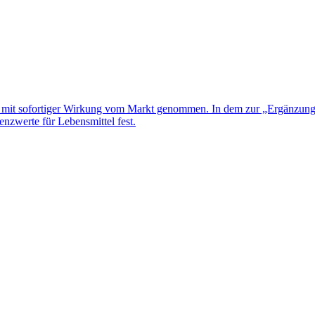
rde mit sofortiger Wirkung vom Markt genommen. In dem zur „Ergänzu
enzwerte für Lebensmittel fest.