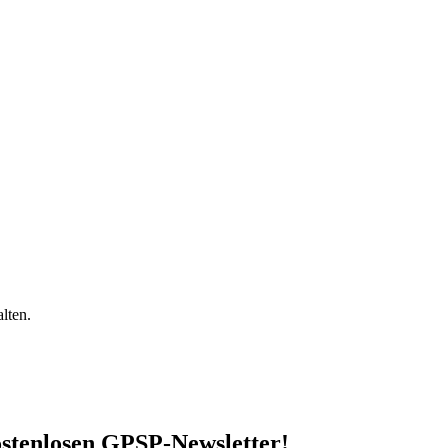
lten.
stenlosen GPSP-Newsletter
!