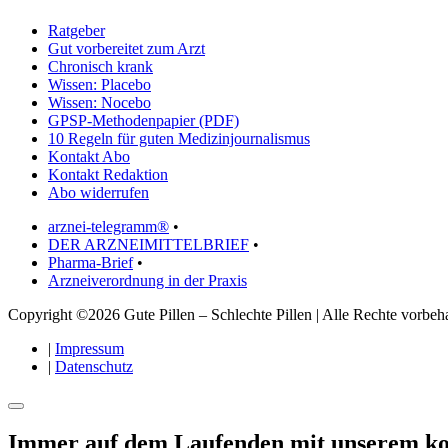
Ratgeber
Gut vorbereitet zum Arzt
Chronisch krank
Wissen: Placebo
Wissen: Nocebo
GPSP-Methodenpapier (PDF)
10 Regeln für guten Medizinjournalismus
Kontakt Abo
Kontakt Redaktion
Abo widerrufen
arznei-telegramm®
•
DER ARZNEIMITTELBRIEF
•
Pharma-Brief
•
Arzneiverordnung in der Praxis
Copyright ©2026 Gute Pillen – Schlechte Pillen | Alle Rechte vorbeha
|
Impressum
|
Datenschutz
Immer auf dem Laufenden mit unserem
ko