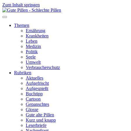
Zum Inhalt springen
Themen
Ernährung
Krankheiten
Leben
Medizin
Politik
Seele
Umwelt
Verbraucherschutz
Rubriken
Aktuelles
Aufgefrischt
Aufgespießt
Buchtipp
Cartoon
Gepanschtes
Glosse
Gute alte Pillen
Kurz und knapp
Leserbriefe
Nachgefragt