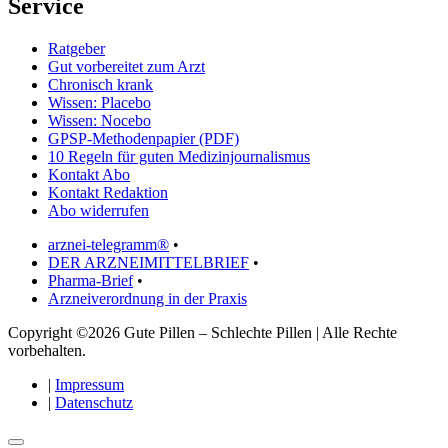
Service
Ratgeber
Gut vorbereitet zum Arzt
Chronisch krank
Wissen: Placebo
Wissen: Nocebo
GPSP-Methodenpapier (PDF)
10 Regeln für guten Medizinjournalismus
Kontakt Abo
Kontakt Redaktion
Abo widerrufen
arznei-telegramm®
•
DER ARZNEIMITTELBRIEF
•
Pharma-Brief
•
Arzneiverordnung in der Praxis
Copyright ©2026 Gute Pillen – Schlechte Pillen | Alle Rechte
vorbehalten.
|
Impressum
|
Datenschutz