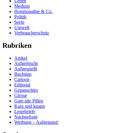
Leben
Medizin
Homöopathie & Co.
Politik
Seele
Umwelt
Verbraucherschutz
Rubriken
Artikel
Aufgefrischt
Aufgespießt
Buchtipp
Cartoon
Editorial
Gepanschtes
Glosse
Gute alte Pillen
Kurz und knapp
Leserbriefe
Nachgefragt
Werbung – Aufgepasst!