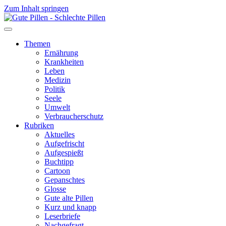
Zum Inhalt springen
Themen
Ernährung
Krankheiten
Leben
Medizin
Politik
Seele
Umwelt
Verbraucherschutz
Rubriken
Aktuelles
Aufgefrischt
Aufgespießt
Buchtipp
Cartoon
Gepanschtes
Glosse
Gute alte Pillen
Kurz und knapp
Leserbriefe
Nachgefragt