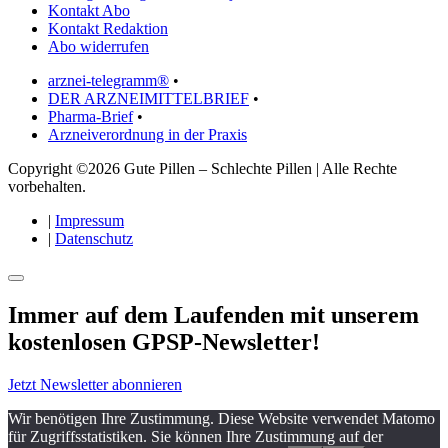
Kontakt Abo
Kontakt Redaktion
Abo widerrufen
arznei-telegramm®
•
DER ARZNEIMITTELBRIEF
•
Pharma-Brief
•
Arzneiverordnung in der Praxis
Copyright ©2026 Gute Pillen – Schlechte Pillen | Alle Rechte
vorbehalten.
|
Impressum
|
Datenschutz
Immer auf dem Laufenden mit unserem
kostenlosen GPSP-Newsletter
!
Jetzt Newsletter abonnieren
Wir benötigen Ihre Zustimmung. Diese Website verwendet Matomo
für Zugriffsstatistiken. Sie können Ihre Zustimmung auf der