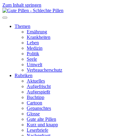
Zum Inhalt springen
Themen
Ernährung
Krankheiten
Leben
Medizin
Politik
Seele
Umwelt
Verbraucherschutz
Rubriken
Aktuelles
Aufgefrischt
Aufgespießt
Buchtipp
Cartoon
Gepanschtes
Glosse
Gute alte Pillen
Kurz und knapp
Leserbriefe
Nachgefragt