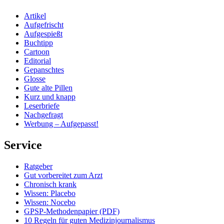
Artikel
Aufgefrischt
Aufgespießt
Buchtipp
Cartoon
Editorial
Gepanschtes
Glosse
Gute alte Pillen
Kurz und knapp
Leserbriefe
Nachgefragt
Werbung – Aufgepasst!
Service
Ratgeber
Gut vorbereitet zum Arzt
Chronisch krank
Wissen: Placebo
Wissen: Nocebo
GPSP-Methodenpapier (PDF)
10 Regeln für guten Medizinjournalismus