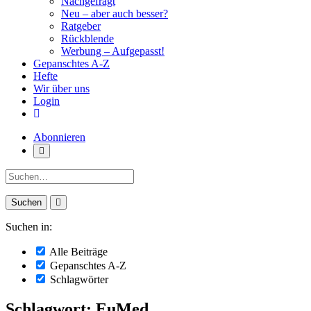
Nachgefragt
Neu – aber auch besser?
Ratgeber
Rückblende
Werbung – Aufgepasst!
Gepanschtes A-Z
Hefte
Wir über uns
Login
Abonnieren
Suche:
Suchen in:
Alle Beiträge
Gepanschtes A-Z
Schlagwörter
Schlagwort: EuMed