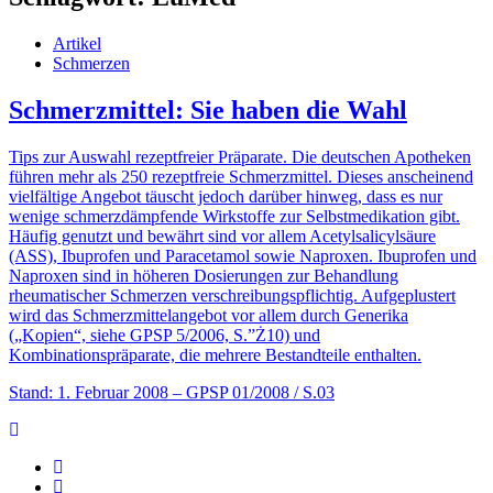
Artikel
Schmerzen
Schmerzmittel: Sie haben die Wahl
Tips zur Auswahl rezeptfreier Präparate. Die deutschen Apotheken
führen mehr als 250 rezeptfreie Schmerzmittel. Dieses anscheinend
vielfältige Angebot täuscht jedoch darüber hinweg, dass es nur
wenige schmerzdämpfende Wirkstoffe zur Selbstmedikation gibt.
Häufig genutzt und bewährt sind vor allem Acetylsalicylsäure
(ASS), Ibuprofen und Paracetamol sowie Naproxen. Ibuprofen und
Naproxen sind in höheren Dosierungen zur Behandlung
rheumatischer Schmerzen verschreibungspflichtig. Aufgeplustert
wird das Schmerzmittelangebot vor allem durch Generika
(„Kopien“, siehe GPSP 5/2006, S.”Ż10) und
Kombinationspräparate, die mehrere Bestandteile enthalten.
Stand: 1. Februar 2008
– GPSP 01/2008 / S.03