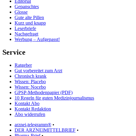
Editorial
Gepanschtes
Glosse
Gute alte Pillen
Kurz und knapp
Leserbriefe
Nachgefragt
Werbung – Aufgepasst!
Service
Ratgeber
Gut vorbereitet zum Arzt
Chronisch krank
Wissen: Placebo
Wissen: Nocebo
GPSP-Methodenpapier (PDF)
10 Regeln für guten Medizinjournalismus
Kontakt Abo
Kontakt Redaktion
Abo widerrufen
arznei-telegramm®
•
DER ARZNEIMITTELBRIEF
•
Pharma-Brief
•