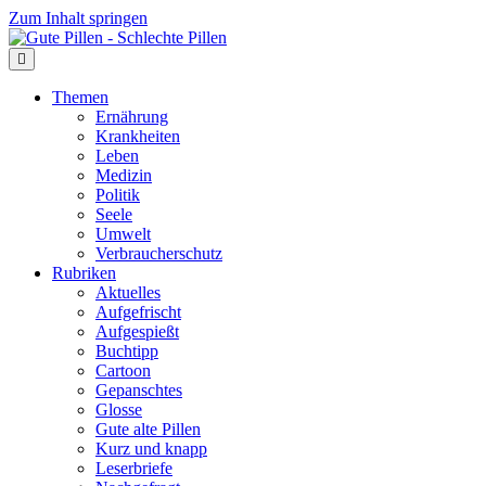
Zum Inhalt springen
Themen
Ernährung
Krankheiten
Leben
Medizin
Politik
Seele
Umwelt
Verbraucherschutz
Rubriken
Aktuelles
Aufgefrischt
Aufgespießt
Buchtipp
Cartoon
Gepanschtes
Glosse
Gute alte Pillen
Kurz und knapp
Leserbriefe