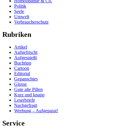
Homöopathie & Co.
Politik
Seele
Umwelt
Verbraucherschutz
Rubriken
Artikel
Aufgefrischt
Aufgespießt
Buchtipp
Cartoon
Editorial
Gepanschtes
Glosse
Gute alte Pillen
Kurz und knapp
Leserbriefe
Nachgefragt
Werbung – Aufgepasst!
Service