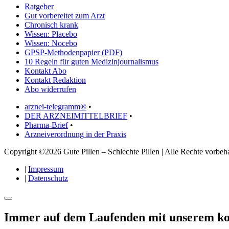
Ratgeber
Gut vorbereitet zum Arzt
Chronisch krank
Wissen: Placebo
Wissen: Nocebo
GPSP-Methodenpapier (PDF)
10 Regeln für guten Medizinjournalismus
Kontakt Abo
Kontakt Redaktion
Abo widerrufen
arznei-telegramm®
•
DER ARZNEIMITTELBRIEF
•
Pharma-Brief
•
Arzneiverordnung in der Praxis
Copyright ©2026 Gute Pillen – Schlechte Pillen | Alle Rechte vorbeha
|
Impressum
|
Datenschutz
Immer auf dem Laufenden mit unserem
ko