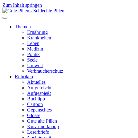
Zum Inhalt springen
Themen
Ernährung
Krankheiten
Leben
Medizin
Politik
Seele
Umwelt
Verbraucherschutz
Rubriken
Aktuelles
Aufgefrischt
Aufgespießt
Buchtipp
Cartoon
Gepanschtes
Glosse
Gute alte Pillen
Kurz und knapp
Leserbriefe
Nachgefragt